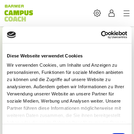
Settings
Profil
Login
Diese Webseite verwendet Cookies
Mit der Anmeldung sind alle Inhalte und
Wir verwenden Cookies, um Inhalte und Anzeigen zu
Funktionen des BARMER Campus Coach verfügbar.
personalisieren, Funktionen für soziale Medien anbieten
E-Mail:
zu können und die Zugriffe auf unsere Website zu
analysieren. Außerdem geben wir Informationen zu Ihrer
Verwendung unserer Website an unsere Partner für
soziale Medien, Werbung und Analysen weiter. Unsere
Partner führen diese Informationen möglicherweise mit
weiteren Daten zusammen, die Sie ihnen bereitgestellt
Passwort:
haben oder die sie im Rahmen Ihrer Nutzung der Dienste
gesammelt haben.
Einwilligungsauswahl