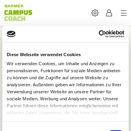
Settings
Profil
Login
Diese Webseite verwendet Cookies
Mit der Anmeldung sind alle Inhalte und
Wir verwenden Cookies, um Inhalte und Anzeigen zu
Funktionen des BARMER Campus Coach verfügbar.
personalisieren, Funktionen für soziale Medien anbieten
E-Mail:
zu können und die Zugriffe auf unsere Website zu
analysieren. Außerdem geben wir Informationen zu Ihrer
Verwendung unserer Website an unsere Partner für
soziale Medien, Werbung und Analysen weiter. Unsere
Partner führen diese Informationen möglicherweise mit
weiteren Daten zusammen, die Sie ihnen bereitgestellt
Passwort:
haben oder die sie im Rahmen Ihrer Nutzung der Dienste
gesammelt haben.
Einwilligungsauswahl