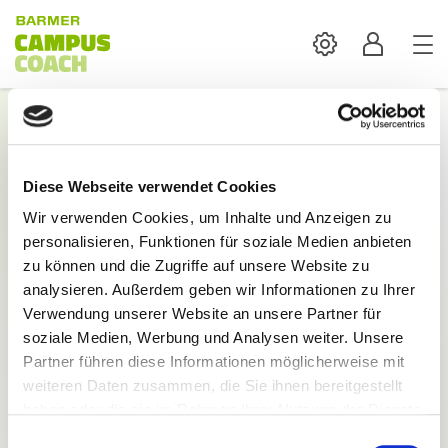
Settings
Profil
Login
Diese Webseite verwendet Cookies
Mit der Anmeldung sind alle Inhalte und
Wir verwenden Cookies, um Inhalte und Anzeigen zu
Funktionen des BARMER Campus Coach verfügbar.
personalisieren, Funktionen für soziale Medien anbieten
E-Mail:
zu können und die Zugriffe auf unsere Website zu
analysieren. Außerdem geben wir Informationen zu Ihrer
Verwendung unserer Website an unsere Partner für
soziale Medien, Werbung und Analysen weiter. Unsere
Partner führen diese Informationen möglicherweise mit
weiteren Daten zusammen, die Sie ihnen bereitgestellt
Passwort:
haben oder die sie im Rahmen Ihrer Nutzung der Dienste
gesammelt haben.
Einwilligungsauswahl