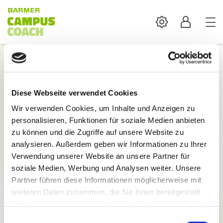
Settings
Profil
Login
Diese Webseite verwendet Cookies
Mit der Anmeldung sind alle Inhalte und
Wir verwenden Cookies, um Inhalte und Anzeigen zu
Funktionen des BARMER Campus Coach verfügbar.
personalisieren, Funktionen für soziale Medien anbieten
E-Mail:
zu können und die Zugriffe auf unsere Website zu
analysieren. Außerdem geben wir Informationen zu Ihrer
Verwendung unserer Website an unsere Partner für
soziale Medien, Werbung und Analysen weiter. Unsere
Partner führen diese Informationen möglicherweise mit
weiteren Daten zusammen, die Sie ihnen bereitgestellt
Passwort:
haben oder die sie im Rahmen Ihrer Nutzung der Dienste
gesammelt haben.
Einwilligungsauswahl