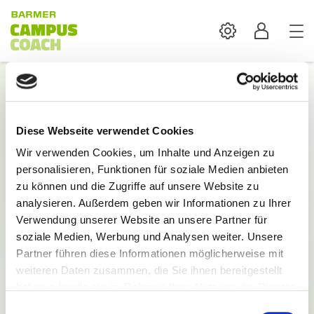
Settings
Profil
Login
Diese Webseite verwendet Cookies
Mit der Anmeldung sind alle Inhalte und
Wir verwenden Cookies, um Inhalte und Anzeigen zu
Funktionen des BARMER Campus Coach verfügbar.
personalisieren, Funktionen für soziale Medien anbieten
E-Mail:
zu können und die Zugriffe auf unsere Website zu
analysieren. Außerdem geben wir Informationen zu Ihrer
Verwendung unserer Website an unsere Partner für
soziale Medien, Werbung und Analysen weiter. Unsere
Partner führen diese Informationen möglicherweise mit
weiteren Daten zusammen, die Sie ihnen bereitgestellt
Passwort:
haben oder die sie im Rahmen Ihrer Nutzung der Dienste
gesammelt haben.
Einwilligungsauswahl