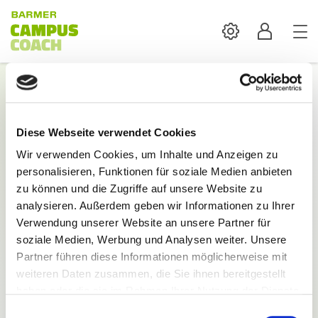
Settings
Profil
Login
Diese Webseite verwendet Cookies
Mit der Anmeldung sind alle Inhalte und
Wir verwenden Cookies, um Inhalte und Anzeigen zu
Funktionen des BARMER Campus Coach verfügbar.
personalisieren, Funktionen für soziale Medien anbieten
E-Mail:
zu können und die Zugriffe auf unsere Website zu
analysieren. Außerdem geben wir Informationen zu Ihrer
Verwendung unserer Website an unsere Partner für
soziale Medien, Werbung und Analysen weiter. Unsere
Partner führen diese Informationen möglicherweise mit
weiteren Daten zusammen, die Sie ihnen bereitgestellt
Passwort:
haben oder die sie im Rahmen Ihrer Nutzung der Dienste
gesammelt haben.
Einwilligungsauswahl