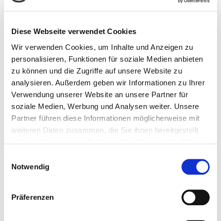
Disclaimer: Dieser Podcast bietet Informationen
über Psychologie, ersetzt jedoch keine
Diese Webseite verwendet Cookies
professionelle Beratung oder Psychotherapie.
Wir verwenden Cookies, um Inhalte und Anzeigen zu
Übungen und Tipps werden eigenverantwortlich
personalisieren, Funktionen für soziale Medien anbieten
durchgeführt und es wird keine Haftung für die
zu können und die Zugriffe auf unsere Website zu
Inhalte und deren Umsetzung übernommen. Bei
analysieren. Außerdem geben wir Informationen zu Ihrer
Fragen oder Problemen wird empfohlen, sich bei
Verwendung unserer Website an unsere Partner für
Expert/innen Rat zu holen.
soziale Medien, Werbung und Analysen weiter. Unsere
Partner führen diese Informationen möglicherweise mit
Teilen
weiteren Daten zusammen, die Sie ihnen bereitgestellt
haben oder die sie im Rahmen Ihrer Nutzung der Dienste
gesammelt haben.
Einwilligungsauswahl
Notwendig
Präferenzen