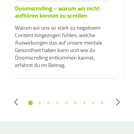
Doomscrolling – warum wir nicht
M
aufhören können zu scrollen
d
W
Warum wir uns so stark zu negativem
a
Content hingezogen fühlen, welche
u
Auswirkungen das auf unsere mentale
A
Gesundheit haben kann und wie du
f
Doomscrolling entkommen kannst,
erfährst du im Beitrag.