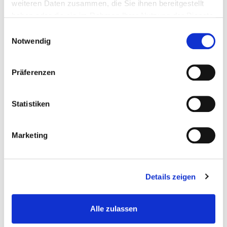
weiteren Daten zusammen, die Sie ihnen bereitgestellt
haben oder die sie im Rahmen Ihrer Nutzung der Dienste
gesammelt haben.
Einwilligungsauswahl
Notwendig
Präferenzen
Statistiken
7Mind
7Mind bringt mit Meditation und Achtsamkeit
Marketing
mehr Gelassenheit in deinen Alltag. So stärkst du
dein Wohlbefinden, deinen Umgang mit Stress und
deine psychische Gesundheit.
Details zeigen
Alle zulassen