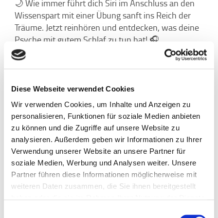
🌙 Wie immer führt dich Siri im Anschluss an den
Wissenspart mit einer Übung sanft ins Reich der
Träume. Jetzt reinhören und entdecken, was deine
Psyche mit gutem Schlaf zu tun hat! 🎧
Noch mehr Entspannung im Studienalltag gibt's
mit 7Mind Study, deinem Entspannungs-Guru fürs
Smartphone. Meditation und Achtsamkeit helfen
Diese Webseite verwendet Cookies
dir dabei, Fokus, Entspannung, Zufriedenheit und
Wir verwenden Cookies, um Inhalte und Anzeigen zu
einen besseren Schlaf zu finden. Außerdem kann
personalisieren, Funktionen für soziale Medien anbieten
Meditation dir dabei helfen, einen gesunden
zu können und die Zugriffe auf unsere Website zu
Umgang mit Stress zu finden. Alle Inhalte der App
analysieren. Außerdem geben wir Informationen zu Ihrer
sind speziell auf deine Bedürfnisse im Studium
Verwendung unserer Website an unsere Partner für
zugeschnitten - und mit deiner Registrierung beim
soziale Medien, Werbung und Analysen weiter. Unsere
BARMER Campus Coach komplett kostenfrei für
Partner führen diese Informationen möglicherweise mit
dich nutzbar!
Probier es aus und komm
weiteren Daten zusammen, die Sie ihnen bereitgestellt
entspannter durchs Studium!
haben oder die sie im Rahmen Ihrer Nutzung der Dienste
gesammelt haben.
Einwilligungsauswahl