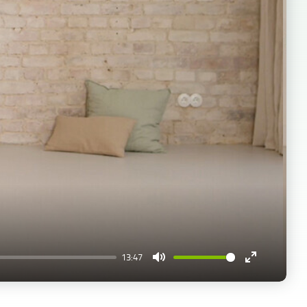
13:47
Mute
Enter
fullscreen