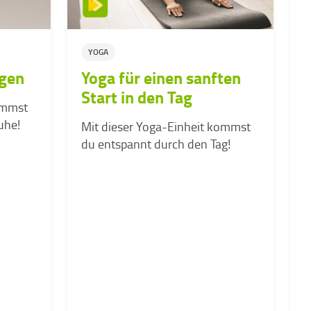
YOGA
egen
Yoga für einen sanften
Start in den Tag
ommst
uhe!
Mit dieser Yoga-Einheit kommst
M
du entspannt durch den Tag!
V
d