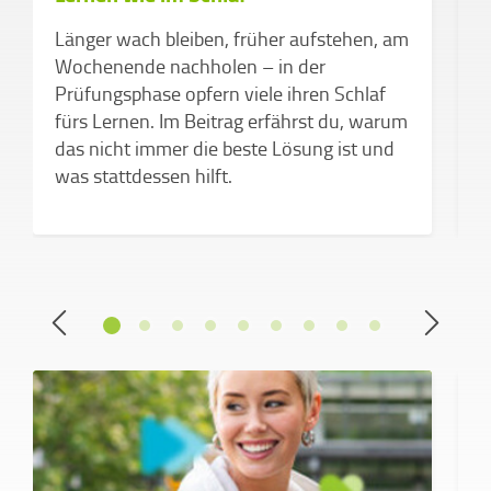
P
Länger wach bleiben, früher aufstehen, am
m
Wochenende nachholen – in der
Prüfungsphase opfern viele ihren Schlaf
W
fürs Lernen. Im Beitrag erfährst du, warum
w
das nicht immer die beste Lösung ist und
S
was stattdessen hilft.
d