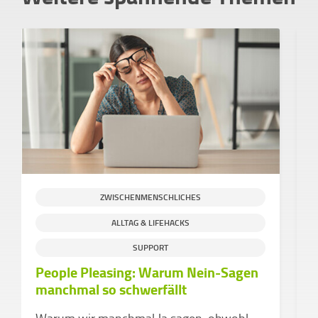
ZWISCHENMENSCHLICHES
ALLTAG & LIFEHACKS
S
SUPPORT
People Pleasing: Warum Nein-Sagen
H
manchmal so schwerfällt
g
C
Warum wir manchmal Ja sagen, obwohl