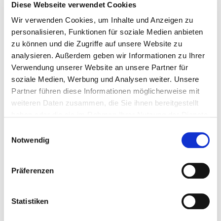
Sicherlich ist es als Studierender mit einem fordernden
Diese Webseite verwendet Cookies
Studium nicht immer möglich, noch nebenher Geld
Wir verwenden Cookies, um Inhalte und Anzeigen zu
hinzuzuverdienen. Das ist ein Nice-to-Have für deine
personalisieren, Funktionen für soziale Medien anbieten
Finanzen, aber kein Must-Have. Denn ein Studium ist
zu können und die Zugriffe auf unsere Website zu
schließlich auch eine Investition in dein Humankapital,
analysieren. Außerdem geben wir Informationen zu Ihrer
das sich später auszahlen wird. Falls du neben dem
Verwendung unserer Website an unsere Partner für
Studium doch ein bisschen Zeit freischaufeln kannst,
soziale Medien, Werbung und Analysen weiter. Unsere
könntest du dir beispielsweise überlegen, wie du mit
Partner führen diese Informationen möglicherweise mit
einfachen Tätigkeiten, ein bisschen was
weiteren Daten zusammen, die Sie ihnen bereitgestellt
hinzuverdienen kannst. Beispiele sind Marktstudien,
haben oder die sie im Rahmen Ihrer Nutzung der Dienste
Hundesitting, Babysitting, Lektorieren oder an deinem
gesammelt haben.
Einwilligungsauswahl
Lieblingslehrstuhl als HiWi arbeiten. Schau dich gerne
Notwendig
um – oft gibt es spannende Optionen direkt an deiner
Nebenjobs, die zusätzlich hilfreich
Hochschule oder
Präferenzen
für deinen Einstieg ins Berufsleben sein können
.
Statistiken
Fazit