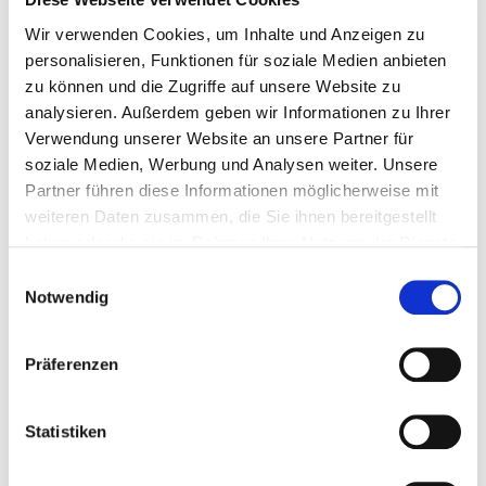
Gefühl – dein Warum – erinnert.
Wir verwenden Cookies, um Inhalte und Anzeigen zu
In Summe möchte ich dir noch einmal auf den Weg
personalisieren, Funktionen für soziale Medien anbieten
mitgeben, dir mit Selbstmitgefühl zu begegnen und dir
zu können und die Zugriffe auf unsere Website zu
Unterstützung zu suchen, wenn du das Gefühl hast,
analysieren. Außerdem geben wir Informationen zu Ihrer
alleine nicht weiterzukommen. Manchmal sieht man
Verwendung unserer Website an unsere Partner für
vor lauter Bäumen den Wald nicht mehr – das ist ganz
soziale Medien, Werbung und Analysen weiter. Unsere
normal. Ansonsten wünsche ich dir viel Spaß beim
Partner führen diese Informationen möglicherweise mit
Ausprobieren und Umsetzen der Strategien. Hier
weiteren Daten zusammen, die Sie ihnen bereitgestellt
findest du praktische Tipps für die
haben oder die sie im Rahmen Ihrer Nutzung der Dienste
Budgetplanung
einen Überblick über deine
oder, um
gesammelt haben.
Einwilligungsauswahl
Finanzen zu behalten
. Außerdem erhältst du in der
Notwendig
Aufzeichnung zum Online-Event »Point of View: Nie
mehr broke am Monatsende?«
viele weitere
Präferenzen
Informationen zum Thema.
Statistiken