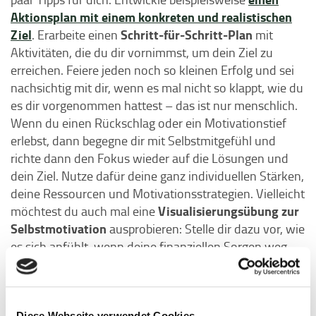
Aktionsplan mit einem konkreten und realistischen
Ziel
Schritt-für-Schritt-Plan
. Erarbeite einen
mit
Aktivitäten, die du dir vornimmst, um dein Ziel zu
erreichen. Feiere jeden noch so kleinen Erfolg und sei
nachsichtig mit dir, wenn es mal nicht so klappt, wie du
es dir vorgenommen hattest – das ist nur menschlich.
Wenn du einen Rückschlag oder ein Motivationstief
erlebst, dann begegne dir mit Selbstmitgefühl und
richte dann den Fokus wieder auf die Lösungen und
dein Ziel. Nutze dafür deine ganz individuellen Stärken,
deine Ressourcen und Motivationsstrategien. Vielleicht
Visualisierungsübung zur
möchtest du auch mal eine
Selbstmotivation
ausprobieren: Stelle dir dazu vor, wie
es sich anfühlt, wenn deine finanziellen Sorgen weg
wären. Visualisiere dieses Gefühl und das Bild davon
vor deinem inneren Auge. Du kannst dir auch online
ein Bild aussuchen, das dich in Durststrecken an dieses
Diese Webseite verwendet Cookies