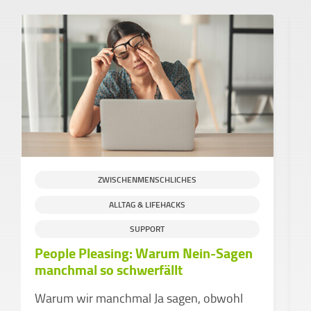
ZWISCHENMENSCHLICHES
ALLTAG & LIFEHACKS
S
SUPPORT
People Pleasing: Warum Nein-Sagen
H
manchmal so schwerfällt
g
C
Warum wir manchmal Ja sagen, obwohl
e