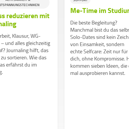
NTSPANNUNGSTECHNIKEN
Me-Time im Studi
ss reduzieren mit
naling
Die beste Begleitung?
Manchmal bist du das selbs
beit, Klausur, WG-
Solo-Dates sind kein Zeic
 – und alles gleichzeitig
von Einsamkeit, sondern
f? Journaling hilft, das
echte Selfcare: Zeit nur für
zu sortieren. Wie das
dich, ohne Kompromisse. H
as erfährst du im
kommen sieben Ideen, die
g.
mal ausprobieren kannst.