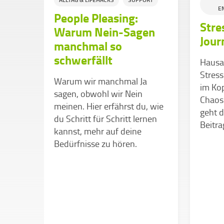
E
ty?
People Pleasing:
Stre
Warum Nein-Sagen
Jour
icht
manchmal so
anzen
schwerfällt
Hausar
tt
Stress
ier
Warum wir manchmal Ja
im Kop
sagen, obwohl wir Nein
Chaos 
en
meinen. Hier erfährst du, wie
geht d
du Schritt für Schritt lernen
Beitra
kannst, mehr auf deine
Bedürfnisse zu hören.