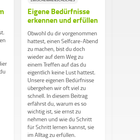
um
Eigene Bedürfnisse
Hobby
erkennen und erfüllen
Hausarbe
t.
volle To
Obwohl du dir vorgenommen
hen
lohnt es 
hattest, einen Selfcare-Abend
Kopf fr
zu machen, bist du doch
Sport, K
wieder auf dem Weg zu
ier
Kontakte
einem Treffen auf das du
 du
Energie,
eigentlich keine Lust hattest.
sogar be
Unsere eigenen Bedürfnisse
übergehen wir oft viel zu
schnell. In diesem Beitrag
erfährst du, warum es so
wichtig ist, sie ernst zu
nehmen und wie du Schritt
für Schritt lernen kannst, sie
im Alltag zu erfüllen.