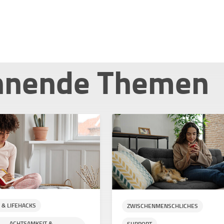
nnende Themen
 & LIFEHACKS
ZWISCHENMENSCHLICHES
ACHTSAMKEIT &
SUPPORT