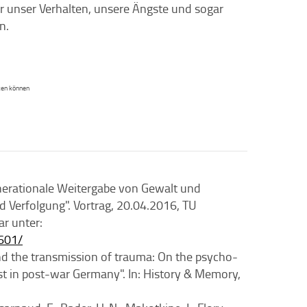
r unser Verhalten, unsere Ängste und sogar
n.
ken können
sgenerationale Weitergabe von Gewalt und
 Verfolgung". Vortrag, 20.04.2016, TU
ar unter:
5601/
and the transmission of trauma: On the psycho-
st in post-war Germany". In: History & Memory,