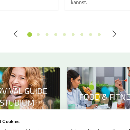
kannst.
VIVAL GUIDE
FOOD & FITN
STUDIUM
t Cookies