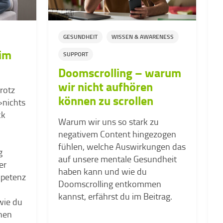
GESUNDHEIT
WISSEN & AWARENESS
im
SUPPORT
Doomscrolling – warum
wir nicht aufhören
rotz
können zu scrollen
»nichts
ck
H
Warum wir uns so stark zu
u
negativem Content hingezogen
-
J
fühlen, welche Auswirkungen das
g
s
auf unsere mentale Gesundheit
er
e
haben kann und wie du
mpetenz
Doomscrolling entkommen
kannst, erfährst du im Beitrag.
wie du
hen