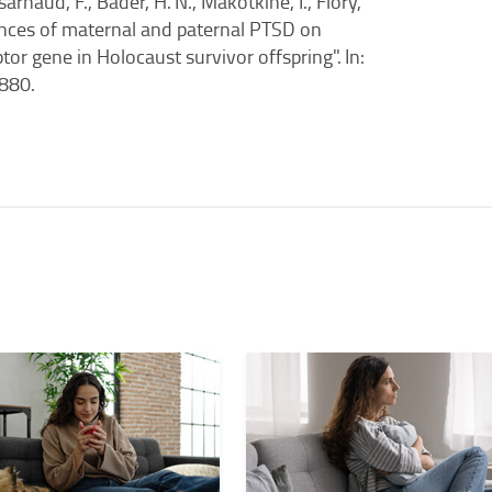
sarnaud, F., Bader, H. N., Makotkine, I., Flory,
fluences of maternal and paternal PTSD on
tor gene in Holocaust survivor offspring". In:
–880.