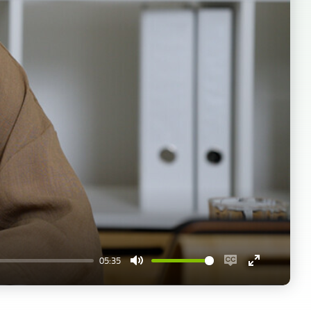
05:35
Mute
Enable
Enter
captions
fullscreen