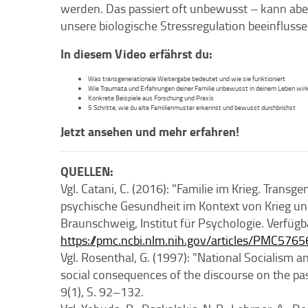
werden. Das passiert oft unbewusst – kann abe
unsere biologische Stressregulation beeinflusse
In diesem Video erfährst du:
Was transgenerationale Weitergabe bedeutet und wie sie funktioniert
Wie Traumata und Erfahrungen deiner Familie unbewusst in deinem Leben wir
Konkrete Beispiele aus Forschung und Praxis
5 Schritte, wie du alte Familienmuster erkennst und bewusst durchbrichst
Jetzt ansehen und mehr erfahren!
QUELLEN:
Vgl. Catani, C. (2016): "Familie im Krieg. Tran
psychische Gesundheit im Kontext von Krieg und
Braunschweig, Institut für Psychologie. Verfügb
https://pmc.ncbi.nlm.nih.gov/articles/PMC576
Vgl. Rosenthal, G. (1997): "National Socialism 
social consequences of the discourse on the pa
9(1), S. 92–132.