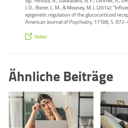
Vgl. Yehuda, R., Daskalakis, N. P., Lehrner, A., De
J. D., Bierer, L. M., & Meaney, M. J. (2014): "In
epigenetic regulation of the glucocorticoid recep
American Journal of Psychiatry, 171(8), S. 872
Teilen
Ähnliche Beiträge