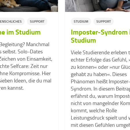
ENSCHLICHES
SUPPORT
STUDIUM
SUPPORT
e im Studium
Imposter-Syndrom 
Studium
 Begleitung? Manchmal
s selbst. Solo-Dates
Viele Studierende erleben t
 Zeichen von Einsamkeit,
echter Erfolge das Gefühl, 
hte Selfcare: Zeit nur
zu können« oder »nur Glü
 ohne Kompromisse. Hier
gehabt zu haben«. Dieses
eben Ideen, die du mal
Phänomen heißt Imposter
ren kannst.
Syndrom. In diesem Beitra
erfährst du, warum Impost
nicht von mangelnder Ko
kommt, welche Rolle
Leistungsdruck spielt und 
mit diesen Gefühlen umge