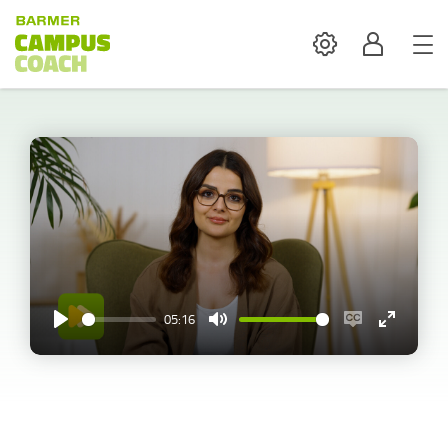
Settings
Profil
05:16
Play
Mute
Enable
Enter
captions
fullscreen