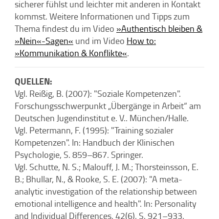
sicherer fühlst und leichter mit anderen in Kontakt
kommst. Weitere Informationen und Tipps zum
Thema findest du im Video
»Authentisch bleiben &
»Nein«-Sagen«
und im Video
How to:
»Kommunikation & Konflikte«
.
QUELLEN:
Vgl. Reißig, B. (2007): "Soziale Kompetenzen".
Forschungsschwerpunkt „Übergänge in Arbeit“ am
Deutschen Jugendinstitut e. V.. München/Halle.
Vgl. Petermann, F. (1995): "Training sozialer
Kompetenzen". In: Handbuch der Klinischen
Psychologie, S. 859–867. Springer.
Vgl. Schutte, N. S.; Malouff, J. M.; Thorsteinsson, E.
B.; Bhullar, N., & Rooke, S. E. (2007): "A meta-
analytic investigation of the relationship between
emotional intelligence and health". In: Personality
and Individual Differences, 42(6), S. 921–933.