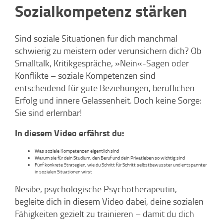
Sozialkompetenz stärken
Sind soziale Situationen für dich manchmal
schwierig zu meistern oder verunsichern dich? Ob
Smalltalk, Kritikgespräche, »Nein«-Sagen oder
Konflikte – soziale Kompetenzen sind
entscheidend für gute Beziehungen, beruflichen
Erfolg und innere Gelassenheit. Doch keine Sorge:
Sie sind erlernbar!
In diesem Video erfährst du:
Was soziale Kompetenzen eigentlich sind
Warum sie für dein Studium, den Beruf und dein Privatleben so wichtig sind
Fünf konkrete Strategien, wie du Schritt für Schritt selbstbewusster und entspannter
in sozialen Situationen wirst
Nesibe, psychologische Psychotherapeutin,
begleite dich in diesem Video dabei, deine sozialen
Fähigkeiten gezielt zu trainieren – damit du dich