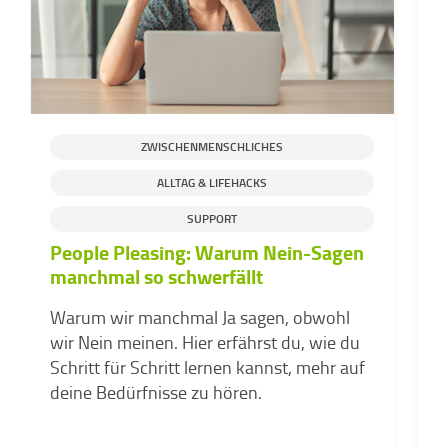
ZWISCHENMENSCHLICHES
ALLTAG & LIFEHACKS
SUPPORT
People Pleasing: Warum Nein-Sagen
D
manchmal so schwerfällt
d
v
Warum wir manchmal Ja sagen, obwohl
Z
wir Nein meinen. Hier erfährst du, wie du
k
Schritt für Schritt lernen kannst, mehr auf
a
deine Bedürfnisse zu hören.