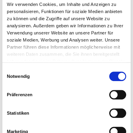
7Mind-Study-
Wir verwenden Cookies, um Inhalte und Anzeigen zu
Entspannungsübungen findest du in der
personalisieren, Funktionen für soziale Medien anbieten
App
»Entspannungstechniken Kollektion«
oder der
.
zu können und die Zugriffe auf unsere Website zu
analysieren. Außerdem geben wir Informationen zu Ihrer
Verwendung unserer Website an unsere Partner für
Bewusste Pausen können deinen Lernfortschritt
soziale Medien, Werbung und Analysen weiter. Unsere
begünstigen und deine kognitive Leistungsfähigkeit
Partner führen diese Informationen möglicherweise mit
verbessern. Deshalb: Tu dir selbst etwas Gutes und
weiteren Daten zusammen, die Sie ihnen bereitgestellt
mach mal Pause! Selbst kleine Auszeiten können dir
haben oder die sie im Rahmen Ihrer Nutzung der Dienste
helfen, gesünder und entspannter durch fordernde
gesammelt haben.
Einwilligungsauswahl
Lernphasen im Studium zu kommen.
Notwendig
Präferenzen
Statistiken
Marketing