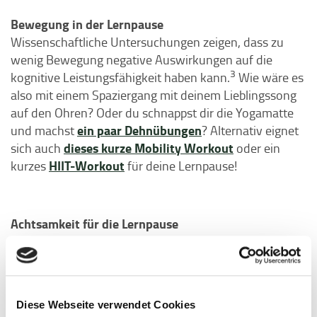
Bewegung in der Lernpause
Wissenschaftliche Untersuchungen zeigen, dass zu
wenig Bewegung negative Auswirkungen auf die
3
kognitive Leistungsfähigkeit haben kann.
Wie wäre es
also mit einem Spaziergang mit deinem Lieblingssong
auf den Ohren? Oder du schnappst dir die Yogamatte
ein paar Dehnübungen
und machst
? Alternativ eignet
dieses kurze Mobility Workout
sich auch
oder ein
HIIT-Workout
kurzes
für deine Lernpause!
Achtsamkeit für die Lernpause
Gerade wenn du dich sehr gestresst oder ängstlich in
der Klausurenphase fühlst, kann Achtsamkeit eine tolle
Bereicherung für deine Lernpause sein und dich dabei
unterstützen, entspannter durch diese fordernde Zeit
Diese Webseite verwendet Cookies
4
zu kommen.
Kurze Achtsamkeit- und