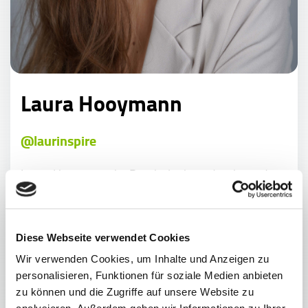
Laura Hooymann
@laurinspire
Laura Hooymann ist Psychologiestudentin an der
Universität Bielefeld und gibt als »Study-
Influencerin« Tipps zu den Themen Lernen,
Motivation und Produktivität. Ein besonderes
Diese Webseite verwendet Cookies
Anliegen ist es ihr dabei, ihren Follower/innen
keine unrealistischen Standards vorzuleben,
Wir verwenden Cookies, um Inhalte und Anzeigen zu
sondern sich stets für einen gesunden Ausgleich
personalisieren, Funktionen für soziale Medien anbieten
zwischen Studium und Freizeit auszusprechen. Um
zu können und die Zugriffe auf unsere Website zu