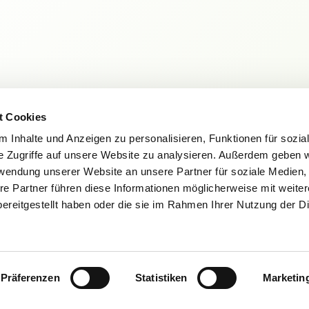
t Cookies
 Inhalte und Anzeigen zu personalisieren, Funktionen für sozia
e Zugriffe auf unsere Website zu analysieren. Außerdem geben w
rwendung unserer Website an unsere Partner für soziale Medien
Zur Registrierun
Sie sind eine Hochschulansprechperson?
re Partner führen diese Informationen möglicherweise mit weite
ereitgestellt haben oder die sie im Rahmen Ihrer Nutzung der D
t
Barrierefreiheit
Einfache Sprache
Gebär
Zum Login
Registrier
ch nicht angemeldet?
Präferenzen
Statistiken
Marketin