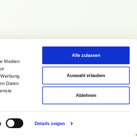
Alle zulassen
le Medien
ir
Auswahl erlauben
, Werbung
g
ren Daten
ienste
Ablehnen
densprache
Impressum
Datenschutz
en
Nutzungsbedingungen
g
Details zeigen