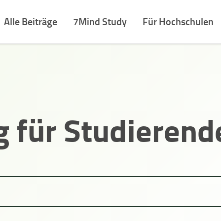
Alle Beiträge
7Mind Study
Für Hochschulen
g für Studierend