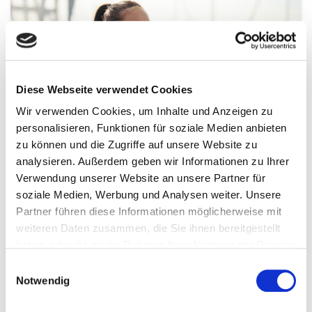
Diese Webseite verwendet Cookies
Wir verwenden Cookies, um Inhalte und Anzeigen zu
personalisieren, Funktionen für soziale Medien anbieten
zu können und die Zugriffe auf unsere Website zu
analysieren. Außerdem geben wir Informationen zu Ihrer
GESUNDHEIT
Verwendung unserer Website an unsere Partner für
Krankenkassen und Gesundheitsprävention
soziale Medien, Werbung und Analysen weiter. Unsere
Partner führen diese Informationen möglicherweise mit
Was ist eigentlich Gesundheitsprävention und
weiteren Daten zusammen, die Sie ihnen bereitgestellt
warum ist das für deine Krankenkasse so wichtig?
haben oder die sie im Rahmen Ihrer Nutzung der Dienste
Hier erfährst du mehr!
gesammelt haben.
Einwilligungsauswahl
Notwendig