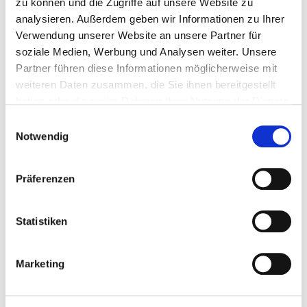
zu können und die Zugriffe auf unsere Website zu
analysieren. Außerdem geben wir Informationen zu Ihrer
Verwendung unserer Website an unsere Partner für
soziale Medien, Werbung und Analysen weiter. Unsere
Fachexpertin
Partner führen diese Informationen möglicherweise mit
Sanaa Laabich
weiteren Daten zusammen, die Sie ihnen bereitgestellt
haben oder die sie im Rahmen Ihrer Nutzung der Dienste
Sanaa Laabich ist psychologische
gesammelt haben.
Einwilligungsauswahl
Psychotherapeutin und Empowerment-Trainerin.
Notwendig
Auf ihrem Instagram-Kanal
@sanaa.therapist
leistet sie Aufklärungsarbeit rund
Präferenzen
um die Themen psychische Gesundheit und
Resilienz aus einer kultursensiblen Perspektive.
Statistiken
Marketing