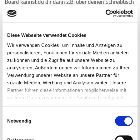
Board kannst du dir dann z.B. über deinen Schreibtisch
hängen als Motivation, die Strapazen des Studiums auf
dich zu nehmen.
Diese Webseite verwendet Cookies
Zusätzlich zu diesen psychologischen Strategien
Wir verwenden Cookies, um Inhalte und Anzeigen zu
können auch praktische Maßnahmen den Umgang mit
personalisieren, Funktionen für soziale Medien anbieten
Effektives
Prüfungsstress unterstützen.
zu können und die Zugriffe auf unsere Website zu
Zeitmanagement
, regelmäßige Pausen und
analysieren. Außerdem geben wir Informationen zu Ihrer
ausreichender Schlaf
sind grundlegende Elemente für
Verwendung unserer Website an unsere Partner für
eine erfolgreiche Vorbereitung. Der Austausch mit
soziale Medien, Werbung und Analysen weiter. Unsere
Kommiliton/innen, Familie oder die Inanspruchnahme
Partner führen diese Informationen möglicherweise mit
professioneller Beratungsdienste kann ebenfalls
weiteren Daten zusammen, die Sie ihnen bereitgestellt
wertvoll sein.
haben oder die sie im Rahmen Ihrer Nutzung der Dienste
gesammelt haben.
Zusammenfassend verdeutlicht die psychologische
Einwilligungsauswahl
Notwendig
Forschung, dass der Umgang mit Prüfungsstress durch
die kognitive Umstrukturierung von dysfunktionalen
Glaubenssätzen, die Entwicklung eines