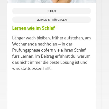
SCHLAF
S
LERNEN & PRÜFUNGEN
Lernen wie im Schlaf
S
K
Länger wach bleiben, früher aufstehen, am
F
Wochenende nachholen – in der
M
Prüfungsphase opfern viele ihren Schlaf
d
fürs Lernen. Im Beitrag erfährst du, warum
das nicht immer die beste Lösung ist und
was stattdessen hilft.