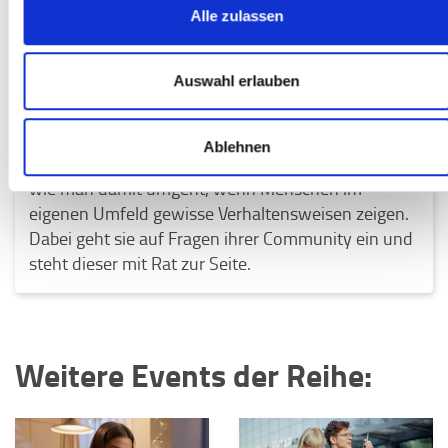
Alle zulassen
Viviane
klärt neben ihrer Arbeit als Psychologin auf
Social Media mit fundiertem Fachwissen über
Auswahl erlauben
verschiedene Verhaltensweisen, psychische
Störungen und vor allem auch den Umgang damit
auf. So gibt sie Tipps, was bei Panikattacken,
Ablehnen
Angststörungen oder Überarbeitung hilft und auch,
wie man damit umgeht, wenn Menschen im
eigenen Umfeld gewisse Verhaltensweisen zeigen.
Dabei geht sie auf Fragen ihrer Community ein und
steht dieser mit Rat zur Seite.
Weitere Events der Reihe: