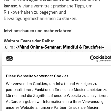
kannst
. Viviane vermittelt praxisnahe Tipps, um
Risikoverhalten zu begegnen und
Bewältigungsmechanismen zu stärken.
Jetzt anschauen und mehr erfahren!
Weitere Events der Reihe:
»7Mind Online-Seminar: Mindful & Rauchfrei«
🗓 Im
erfährst du, wie Achtsamkeit und Meditation dich auf
deinem Weg in ein rauchfreies Leben begleiten können
und wie du langfristig neue Gewohnheiten gestalten
kannst.
Diese Webseite verwendet Cookies
»Point of View: Wo
🗓 Johanna und Bucci teilen beim
fängt Sucht an?«
ihre persönlichen Perspektiven auf
Wir verwenden Cookies, um Inhalte und Anzeigen zu
das Thema Sucht. Unsere Fachexpertin Viviane zeigt,
personalisieren, Funktionen für soziale Medien anbieten zu
wie vielschichtig das Thema ist und teilt wertvolles
können und die Zugriffe auf unsere Website zu analysieren.
Außerdem geben wir Informationen zu Ihrer Verwendung
Hintergrundwissen.
unserer Website an unsere Partner für soziale Medien,