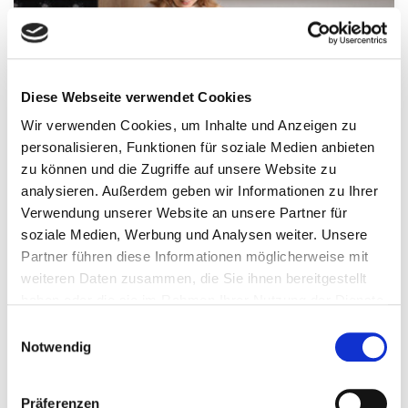
Diese Webseite verwendet Cookies
Wir verwenden Cookies, um Inhalte und Anzeigen zu
personalisieren, Funktionen für soziale Medien anbieten
zu können und die Zugriffe auf unsere Website zu
ERNÄHRUNG & REZEPTE
analysieren. Außerdem geben wir Informationen zu Ihrer
Verwendung unserer Website an unsere Partner für
ALLTAG & LIFEHACKS
soziale Medien, Werbung und Analysen weiter. Unsere
Meal Prep im Studium
Partner führen diese Informationen möglicherweise mit
weiteren Daten zusammen, die Sie ihnen bereitgestellt
Dein Alltag ist vollgepackt mit Vorlesungen,
haben oder die sie im Rahmen Ihrer Nutzung der Dienste
Lernen, vielleicht einem Nebenjob und oft bleibt
gesammelt haben.
Einwilligungsauswahl
keine Zeit, frisch zu kochen? Wie wär's mit Meal
Notwendig
Prep?
Präferenzen