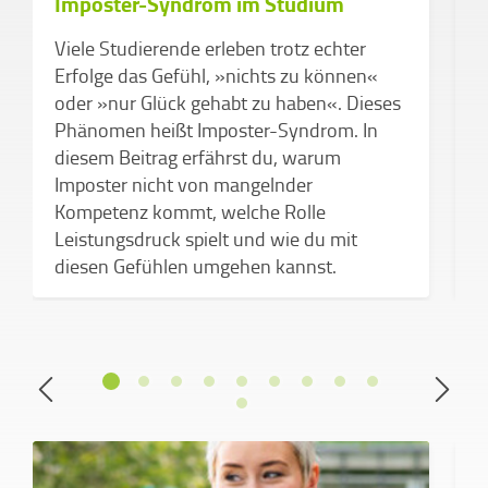
Imposter-Syndrom im Studium
H
Viele Studierende erleben trotz echter
Erfolge das Gefühl, »nichts zu können«
H
oder »nur Glück gehabt zu haben«. Dieses
G
Phänomen heißt Imposter-Syndrom. In
K
diesem Beitrag erfährst du, warum
o
Imposter nicht von mangelnder
E
Kompetenz kommt, welche Rolle
b
Leistungsdruck spielt und wie du mit
diesen Gefühlen umgehen kannst.