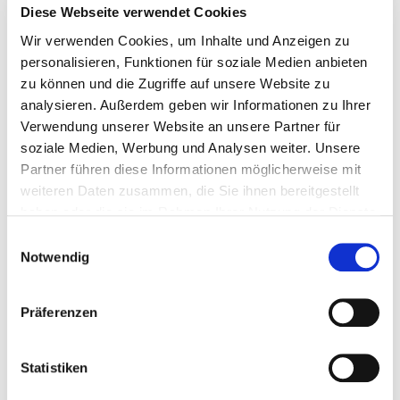
Braucht man eine Auslandskrankenversicherung
Diese Webseite verwendet Cookies
im Auslandssemester?
Wir verwenden Cookies, um Inhalte und Anzeigen zu
personalisieren, Funktionen für soziale Medien anbieten
Bei vielen Reisekrankenversicherungen ist ein
zu können und die Zugriffe auf unsere Website zu
Langzeitaufenthalt ausgeschlossen. Außerdem kann es
analysieren. Außerdem geben wir Informationen zu Ihrer
einen Unterschied machen, wenn du Europa für dein
Verwendung unserer Website an unsere Partner für
Auslandssemester verlässt. Damit du während deines
soziale Medien, Werbung und Analysen weiter. Unsere
Auslandssemesters auf der sicheren Seite bist, ist es
Partner führen diese Informationen möglicherweise mit
deshalb empfehlenswert zu prüfen, ob und unter
weiteren Daten zusammen, die Sie ihnen bereitgestellt
welchen Voraussetzungen deine Krankenversicherung
haben oder die sie im Rahmen Ihrer Nutzung der Dienste
im Auslandssemester greift. Die meisten
gesammelt haben.
Einwilligungsauswahl
Krankenkassen berücksichtigen die Möglichkeit eines
Notwendig
Auslandssemesters bei Studierenden und haben
Informationen und Angebote für diesen Zweck.
Wenn
Präferenzen
du beispielsweise bei der BARMER versichert bist,
findest du hier alle relevanten Informationen
. Zudem
empfehle ich dir auch zu prüfen, ob deine (Familien)-
Statistiken
Haftpflichtversicherung auch im Ausland greift.