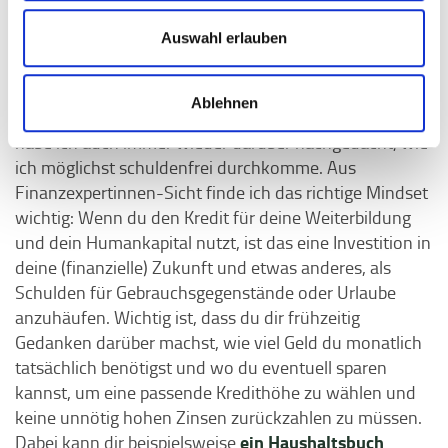
Wie schaffe ich es, mich nicht zu krass zu
Auswahl erlauben
verschulden?
Sich zu verschulden, ist für die meisten Menschen
Ablehnen
keine leichte Entscheidung. Während meines Studiums
habe ich auch immer wieder darüber nachgedacht, wie
ich möglichst schuldenfrei durchkomme. Aus
Finanzexpertinnen-Sicht finde ich das richtige Mindset
wichtig: Wenn du den Kredit für deine Weiterbildung
und dein Humankapital nutzt, ist das eine Investition in
deine (finanzielle) Zukunft und etwas anderes, als
Schulden für Gebrauchsgegenstände oder Urlaube
anzuhäufen. Wichtig ist, dass du dir frühzeitig
Gedanken darüber machst, wie viel Geld du monatlich
tatsächlich benötigst und wo du eventuell sparen
kannst, um eine passende Kredithöhe zu wählen und
keine unnötig hohen Zinsen zurückzahlen zu müssen.
ein Haushaltsbuch
Dabei kann dir beispielsweise