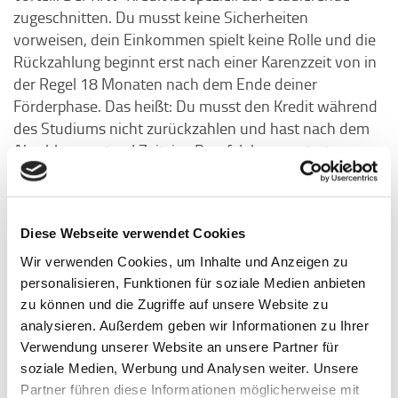
zugeschnitten. Du musst keine Sicherheiten
vorweisen, dein Einkommen spielt keine Rolle und die
Rückzahlung beginnt erst nach einer Karenzzeit von in
der Regel 18 Monaten nach dem Ende deiner
Förderphase. Das heißt: Du musst den Kredit während
des Studiums nicht zurückzahlen und hast nach dem
Abschluss erstmal Zeit, ins Berufsleben zu starten,
bevor die Rückzahlung ansteht. Und auch bei der
Tilgung bist du flexibel – du kannst z. B. monatliche
Raten anpassen oder sogar Sondertilgungen leisten.
Diese Webseite verwendet Cookies
Und die Zinsen? Die sind variabel und werden
Wir verwenden Cookies, um Inhalte und Anzeigen zu
halbjährlich angepasst. Klingt erstmal fair – bedeutet
personalisieren, Funktionen für soziale Medien anbieten
aber auch, dass du nicht genau weißt, wie hoch deine
zu können und die Zugriffe auf unsere Website zu
Gesamtbelastung am Ende wirklich ist. Aktuell (Stand:
analysieren. Außerdem geben wir Informationen zu Ihrer
April 2025) liegt der Zinssatz bei rund 7,8 %, was für
Verwendung unserer Website an unsere Partner für
einen Studienkredit relativ hoch ist. Deshalb ist es
soziale Medien, Werbung und Analysen weiter. Unsere
umso wichtiger, vorab genau durchzurechnen, wie viel
Partner führen diese Informationen möglicherweise mit