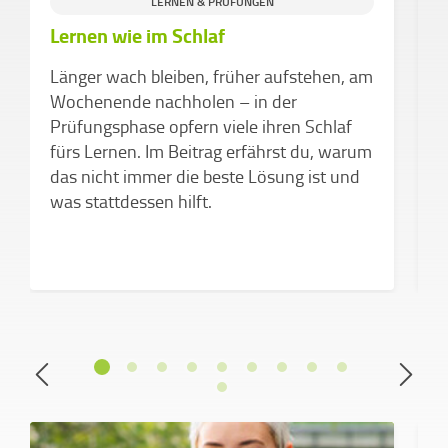
S
LERNEN & PRÜFUNGEN
Lernen wie im Schlaf
S
K
Länger wach bleiben, früher aufstehen, am
F
Wochenende nachholen – in der
M
Prüfungsphase opfern viele ihren Schlaf
d
fürs Lernen. Im Beitrag erfährst du, warum
das nicht immer die beste Lösung ist und
was stattdessen hilft.