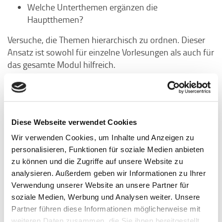
Welche Unterthemen ergänzen die
Hauptthemen?
Versuche, die Themen hierarchisch zu ordnen. Dieser
Ansatz ist sowohl für einzelne Vorlesungen als auch für
das gesamte Modul hilfreich.
4. Achtsamkeit und Hinweise während der
Vorlesung
Achte auf Themen, die der Dozierende besonders
Diese Webseite verwendet Cookies
hervorhebt oder durch viele Beispiele verdeutlicht.
Wir verwenden Cookies, um Inhalte und Anzeigen zu
Formulierungen wie »Das ist zentral« oder »Hier liegt
personalisieren, Funktionen für soziale Medien anbieten
der Kern«, »besonders interessant« sind klare
zu können und die Zugriffe auf unsere Website zu
Indikatoren für wichtige Inhalte. Markiere solche
analysieren. Außerdem geben wir Informationen zu Ihrer
Stellen in deinen Notizen.
Verwendung unserer Website an unsere Partner für
Und: Traue dich, nachzufragen, welche Themen
soziale Medien, Werbung und Analysen weiter. Unsere
besonders wichtig sind. Viele Dozierende geben hierzu
Partner führen diese Informationen möglicherweise mit
klare Hinweise.
weiteren Daten zusammen, die Sie ihnen bereitgestellt