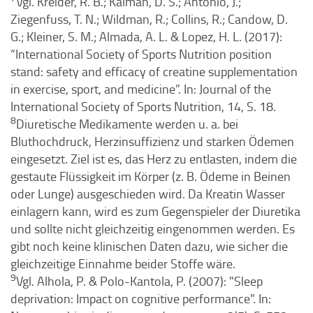
Vgl. Kreider, R. B.; Kalman, D. S.; Antonio, J.;
Ziegenfuss, T. N.; Wildman, R.; Collins, R.; Candow, D.
G.; Kleiner, S. M.; Almada, A. L. & Lopez, H. L. (2017):
“International Society of Sports Nutrition position
stand: safety and efficacy of creatine supplementation
in exercise, sport, and medicine”. In: Journal of the
International Society of Sports Nutrition, 14, S. 18.
8
Diuretische Medikamente werden u. a. bei
Bluthochdruck, Herzinsuffizienz und starken Ödemen
eingesetzt. Ziel ist es, das Herz zu entlasten, indem die
gestaute Flüssigkeit im Körper (z. B. Ödeme in Beinen
oder Lunge) ausgeschieden wird. Da Kreatin Wasser
einlagern kann, wird es zum Gegenspieler der Diuretika
und sollte nicht gleichzeitig eingenommen werden. Es
gibt noch keine klinischen Daten dazu, wie sicher die
gleichzeitige Einnahme beider Stoffe wäre.
9
Vgl. Alhola, P. & Polo-Kantola, P. (2007): "Sleep
deprivation: Impact on cognitive performance". In: