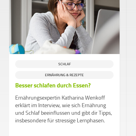
SCHLAF
ERNÄHRUNG & REZEPTE
Besser schlafen durch Essen?
M
ü
Ernährungsexpertin Katharina Wenkoff
P
erklärt im Interview, wie sich Ernährung
s
und Schlaf beeinflussen und gibt dir Tipps,
B
insbesondere für stressige Lernphasen.
b
H