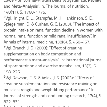
Lower- or Normal-Protein Diets: A Systematic Review
and Meta-Analysis". In: The Journal of nutrition,
148(11), S. 1760-1775.
4
Vgl. Knight, E. L.; Stampfer, M. J.; Hankinson, S. E.;
Spiegelman, D. & Curhan, G. C. (2003): "The impact of
protein intake on renal function decline in women with
normal renal function or mild renal insufficiency". In:
Annals of internal medicine, 138(6), S. 460-467.
5
Vgl. Branch, J. D. (2003): "Effect of creatine
supplementation on body composition and
performance: a meta-analysis". In: International journal
of sport nutrition and exercise metabolism, 13(2), S.
198-226.
6
Vgl. Rawson, E. S. & Volek, J. S. (2003): "Effects of
creatine supplementation and resistance training on
muscle strength and weightlifting performance". In:
Journal of strength and conditioning research, 17(4), S.
822-831.
7