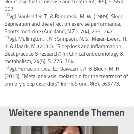
Neuropsychiatric disease and treatment, 3(5), S. 553-
567.
10
Vgl. VanHelder, T., & Radomski, M. W. (1989). Sleep
deprivation and the effect on exercise performance.
Sports medicine (Auckland, N.Z.), 7(4), 235–247.
11
Vgl. Mullington, J. M.; Simpson, N. S.; Meier-Ewert, H.
K. & Haack, M. (2010): "Sleep loss and inflammation.
Best practice & research". In: Clinical endocrinology &
metabolism, 24(5), S. 775-784.
12
Vgl. Ferracioli-Oda, E.; Qawasmi, A. & Bloch, M. H.
(2013): "Meta-analysis: melatonin for the treatment of
primary sleep disorders". In: PloS one, 8(5), e63773.
Weitere spannende Themen