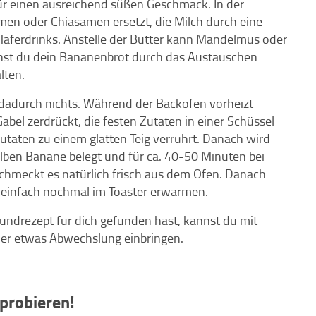
für einen ausreichend süßen Geschmack. In der
men oder Chiasamen ersetzt, die Milch durch eine
 Haferdrinks. Anstelle der Butter kann Mandelmus oder
nst du dein Bananenbrot durch das Austauschen
lten.
 dadurch nichts. Während der Backofen vorheizt
bel zerdrückt, die festen Zutaten in einer Schüssel
taten zu einem glatten Teig verrührt. Danach wird
halben Banane belegt und für ca. 40-50 Minuten bei
hmeckt es natürlich frisch aus dem Ofen. Danach
 einfach nochmal im Toaster erwärmen.
drezept für dich gefunden hast, kannst du mit
der etwas Abwechslung einbringen.
sprobieren!