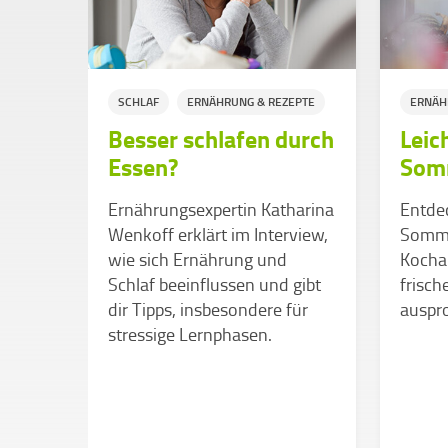
SCHLAF
ERNÄHRUNG & REZEPTE
ERNÄH
Besser schlafen durch
Leic
Essen?
Som
t im
Ernährungsexpertin Katharina
Entdec
Wenkoff erklärt im Interview,
Somme
eine
wie sich Ernährung und
Kocha
Schlaf beeinflussen und gibt
frisch
lche
dir Tipps, insbesondere für
auspr
endes
stressige Lernphasen.