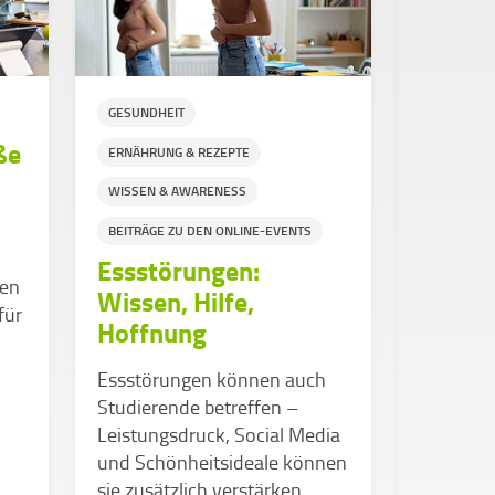
GESUNDHEIT
NACHHALTI
ße
ERNÄHRUNG & REZEPTE
ERNÄHRUN
WISSEN & AWARENESS
ALLTAG & 
Nachha
BEITRÄGE ZU DEN ONLINE-EVENTS
mit Me
Essstörungen:
ten
Wissen, Hilfe,
Nachhalt
für
Hoffnung
Studienal
Vielleich
Essstörungen können auch
Meal-Pre
Studierende betreffen –
Leistungsdruck, Social Media
und Schönheitsideale können
sie zusätzlich verstärken.