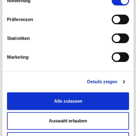
wie du es dir vorgestellt hast und erinnere dich daran,
Notwendig
warum du die Gewohnheit verändern möchtest und
wie sie dein Leben verbessern wird.
Präferenzen
Statistiken
Marketing
Details zeigen
Alle zulassen
Auswahl erlauben