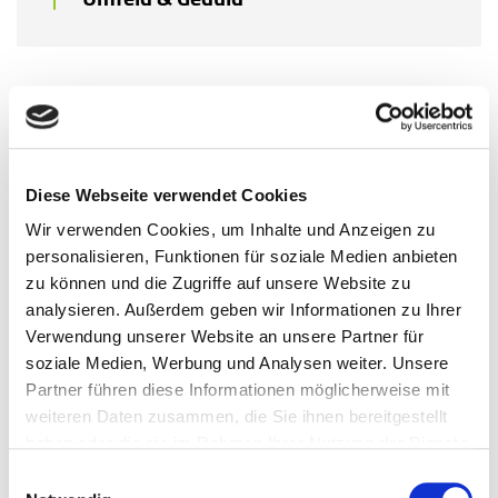
Step by Step
Gewohnheiten zu verändern, kann herausfordernd
sein. Geduld und realistische Ziele können dir helfen,
dranzubleiben und Stück für Stück neue Routinen zu
Diese Webseite verwendet Cookies
etablieren. Indem du dich mit deinen Angewohnheiten
Wir verwenden Cookies, um Inhalte und Anzeigen zu
auseinandersetzt, sie hinterfragst und Wege suchst,
personalisieren, Funktionen für soziale Medien anbieten
etwas zu verändern, hast du schon einen großen
zu können und die Zugriffe auf unsere Website zu
Schritt zur Veränderung beigetragen. Dann gilt es:
analysieren. Außerdem geben wir Informationen zu Ihrer
Durchhalten, bis sich die neue Routine verfestigt hat
Verwendung unserer Website an unsere Partner für
und ganz von alleine geschieht. Denke immer daran,
soziale Medien, Werbung und Analysen weiter. Unsere
dass du nicht alles auf einmal umkrempeln musst,
Partner führen diese Informationen möglicherweise mit
denn schon eine kleine bewusste Entscheidung bringt
weiteren Daten zusammen, die Sie ihnen bereitgestellt
dich wieder ein Stück weiter. Lass dich nicht von
haben oder die sie im Rahmen Ihrer Nutzung der Dienste
Rückschlägen entmutigen, wenn es mal nicht so läuft,
gesammelt haben.
Einwilligungsauswahl