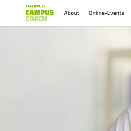
About
Online-Events