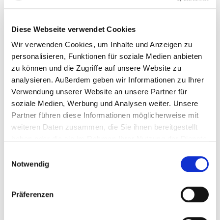
Bei der Entstehung von Depressionen geht man von
einem multifaktoriellen Modell aus, dabei spielen
Genetik, biographische Erfahrungen, erlernte Coping-
Diese Webseite verwendet Cookies
Stategien im Umgang mit Emotionen dysfunktionalen
Wir verwenden Cookies, um Inhalte und Anzeigen zu
Gedanken und aktuelle Belastungsfaktoren eine
personalisieren, Funktionen für soziale Medien anbieten
wichtige Rolle. Laut der deutschen Depressionshilfe
zu können und die Zugriffe auf unsere Website zu
erkranken ca. 8,2 %, d.h. ca. 5,3 Millionen der
analysieren. Außerdem geben wir Informationen zu Ihrer
erwachsenen Deutschen im Laufe eines Jahres an einer
Verwendung unserer Website an unsere Partner für
1
Depression.
Somit gehören sie zu den häufigsten und
soziale Medien, Werbung und Analysen weiter. Unsere
oftmals meist unterschätzten Erkrankungen. Es ist also
Partner führen diese Informationen möglicherweise mit
kein Zeichen von Schwäche, sondern eine
weiteren Daten zusammen, die Sie ihnen bereitgestellt
Notwendigkeit sich entsprechende Hilfe zu suchen, um
haben oder die sie im Rahmen Ihrer Nutzung der Dienste
gesammelt haben.
eine Verschlimmerung und Chronifizierung der
Einwilligungsauswahl
Symptomatik zu verhindern.
Notwendig
Präferenzen
Umgang mit Depressionen