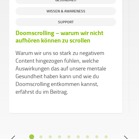
WISSEN & AWARENESS
W
SUPPORT
Doomscrolling – warum wir nicht
M
aufhören können zu scrollen
d
W
Warum wir uns so stark zu negativem
a
Content hingezogen fühlen, welche
u
Auswirkungen das auf unsere mentale
A
Gesundheit haben kann und wie du
f
Doomscrolling entkommen kannst,
erfährst du im Beitrag.