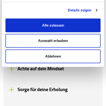
Akzeptiere deine Situation
Details zeigen
Alle zulassen
Nutze kurze Lernphasen effektiv
Auswahl erlauben
Setze auf aktive Lernmethoden
Ablehnen
Achte auf dein Mindset
Sorge für deine Erholung