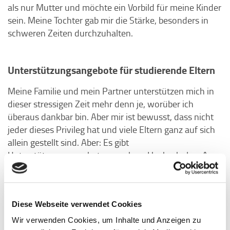
als nur Mutter und möchte ein Vorbild für meine Kinder
sein. Meine Tochter gab mir die Stärke, besonders in
schweren Zeiten durchzuhalten.
Unterstützungsangebote für studierende Eltern
Meine Familie und mein Partner unterstützen mich in
dieser stressigen Zeit mehr denn je, worüber ich
überaus dankbar bin. Aber mir ist bewusst, dass nicht
jeder dieses Privileg hat und viele Eltern ganz auf sich
allein gestellt sind. Aber: Es gibt
Unterstützungsangebote – auch an Hochschulen. An
meiner Hochschule gibt es das »Student Counselling«,
das Studierende im Studienalltag unterstützt.
moderierten
Besonders hilfreich fand ich die
Diese Webseite verwendet Cookies
Peergroups für Studierende mit Kindern.
Hier konnte
mit anderen Eltern austauschen
ich mich
und
Wir verwenden Cookies, um Inhalte und Anzeigen zu