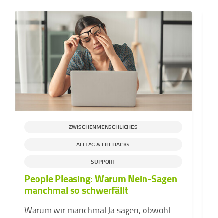
ZWISCHENMENSCHLICHES
ALLTAG & LIFEHACKS
SUPPORT
People Pleasing: Warum Nein-Sagen
D
manchmal so schwerfällt
d
v
Warum wir manchmal Ja sagen, obwohl
Z