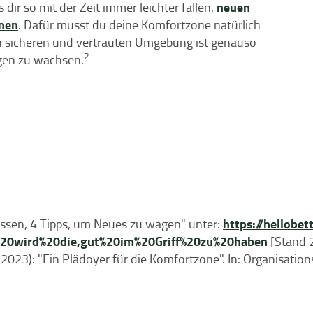
neuen
dir so mit der Zeit immer leichter fallen,
gnen
. Dafür musst du deine Komfortzone natürlich
ich sicheren und vertrauten Umgebung ist genauso
2
gen zu wachsen.
https://hellobe
assen, 4 Tipps, um Neues zu wagen" unter:
e%20wird%20die,gut%20im%20Griff%20zu%20haben
[Stand 
K. (2023): "Ein Plädoyer für die Komfortzone". In: Organisati