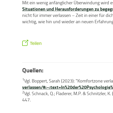
Mit ein wenig anfänglicher Überwindung wird es 
Situationen und Herausforderungen zu bege
nicht für immer verlassen – Zeit in einer für d
wichtig, wie hin und wieder an neuen Erfahrun
Teilen
Quellen:
1
Vgl. Boppert, Sarah (2023): "Komfortzone verl
verlassen/#:~:text=In%20der%20Psychologi
2
Vgl. Schnack, Q.; Fladerer, M.P. & Schnitzler, 
447.