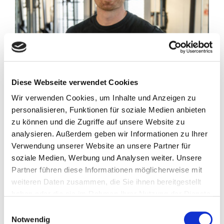
Diese Webseite verwendet Cookies
Wir verwenden Cookies, um Inhalte und Anzeigen zu
personalisieren, Funktionen für soziale Medien anbieten
zu können und die Zugriffe auf unsere Website zu
analysieren. Außerdem geben wir Informationen zu Ihrer
Verwendung unserer Website an unsere Partner für
@trainingundtherapie
soziale Medien, Werbung und Analysen weiter. Unsere
Partner führen diese Informationen möglicherweise mit
weiteren Daten zusammen, die Sie ihnen bereitgestellt
Thomas Armbrecht
haben oder die sie im Rahmen Ihrer Nutzung der Dienste
gesammelt haben.
Einwilligungsauswahl
Thomas Armbrecht hat nicht nur
Notwendig