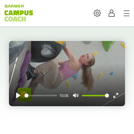
Settings
Profil
10:06
Play
Mute
Enter
fullscreen