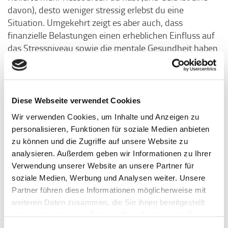
davon), desto weniger stressig erlebst du eine
Situation. Umgekehrt zeigt es aber auch, dass
finanzielle Belastungen einen erheblichen Einfluss auf
das Stressniveau sowie die mentale Gesundheit haben
können, denn dadurch wird eine Situation als weniger
bewältigbar interpretiert.
Diese Webseite verwendet Cookies
Reflexionsfragen für mehr finanzielle
Wir verwenden Cookies, um Inhalte und Anzeigen zu
Zufriedenheit
personalisieren, Funktionen für soziale Medien anbieten
zu können und die Zugriffe auf unsere Website zu
Abschließend kannst du dir selbst einige wichtige
analysieren. Außerdem geben wir Informationen zu Ihrer
Reflexionsfragen stellen:
Verwendung unserer Website an unsere Partner für
Wie bewerte ich meine aktuelle finanzielle
soziale Medien, Werbung und Analysen weiter. Unsere
Situation?
Überblick über
Verschaffe dir einen
Partner führen diese Informationen möglicherweise mit
deine Finanzen
, Einnahmen, Ausgaben,
weiteren Daten zusammen, die Sie ihnen bereitgestellt
Konsumverhalten etc.
haben oder die sie im Rahmen Ihrer Nutzung der Dienste
gesammelt haben.