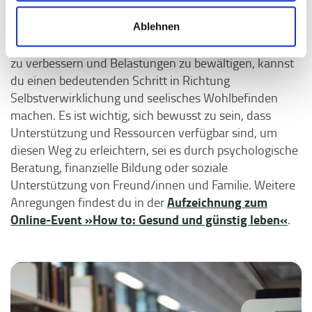
Die Verbindung zwischen finanziellen Belastungen und
mentaler Gesundheit ist real und bedeutend. Wenn du
Ablehnen
Strategien entwickelst, um deine finanzielle Stabilität
zu verbessern und Belastungen zu bewältigen, kannst
du einen bedeutenden Schritt in Richtung
Selbstverwirklichung und seelisches Wohlbefinden
machen. Es ist wichtig, sich bewusst zu sein, dass
Unterstützung und Ressourcen verfügbar sind, um
diesen Weg zu erleichtern, sei es durch psychologische
Beratung, finanzielle Bildung oder soziale
Unterstützung von Freund/innen und Familie. Weitere
Aufzeichnung zum
Anregungen findest du in der
Online-Event »How to: Gesund und günstig leben«
.