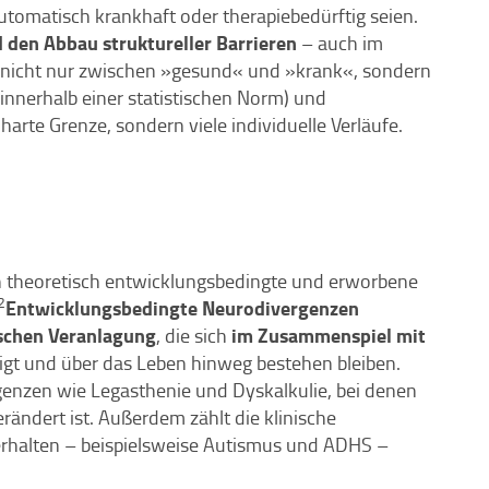
utomatisch krankhaft oder therapiebedürftig seien.
d den Abbau struktureller Barrieren
– auch im
t nicht nur zwischen »gesund« und »krank«, sondern
 innerhalb einer statistischen Norm) und
harte Grenze, sondern viele individuelle Verläufe.
ch theoretisch entwicklungsbedingte und erworbene
2
Entwicklungsbedingte Neurodivergenzen
schen Veranlagung
im Zusammenspiel mit
, die sich
igt und über das Leben hinweg bestehen bleiben.
enzen wie Legasthenie und Dyskalkulie, bei denen
ändert ist. Außerdem zählt die klinische
erhalten – beispielsweise Autismus und ADHS –