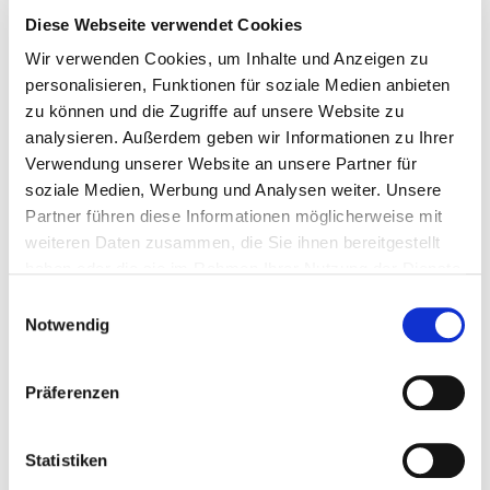
reibe deine Hände vorab mit etwas
Diese Webseite verwendet Cookies
Zitronensaft ein. Auf helle Kleidung solltest
du bei der Zubereitung lieber verzichten, da
Wir verwenden Cookies, um Inhalte und Anzeigen zu
Rote Bete hartnäckige Flecken hinterlässt.
personalisieren, Funktionen für soziale Medien anbieten
zu können und die Zugriffe auf unsere Website zu
Kochen ist nicht die einzige Methode, um
analysieren. Außerdem geben wir Informationen zu Ihrer
Rote Bete zuzubereiten. Alternativ kannst du
Verwendung unserer Website an unsere Partner für
sie auch im Ofen backen, einlegen oder sogar
soziale Medien, Werbung und Analysen weiter. Unsere
roh im/als Salat essen.
Partner führen diese Informationen möglicherweise mit
Die Blätter der frischen rote Bete können
weiteren Daten zusammen, die Sie ihnen bereitgestellt
ohne Bedanken gegessen werden. Sie
haben oder die sie im Rahmen Ihrer Nutzung der Dienste
enthalten ebenso wertvolle Nährstoffe und
gesammelt haben.
Einwilligungsauswahl
passen besonders gut in Suppen, Salaten oder
Notwendig
Smoothies.
Präferenzen
Statistiken