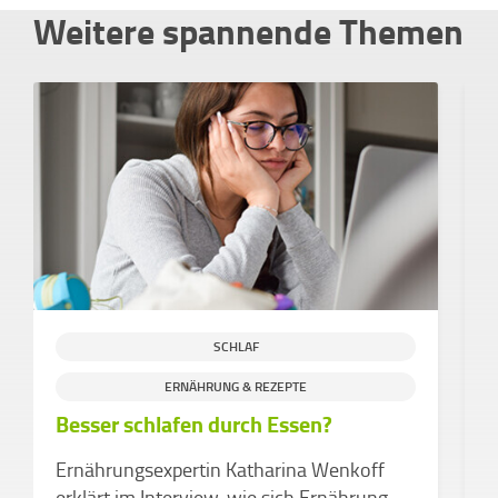
Weitere spannende Themen
SCHLAF
L
ERNÄHRUNG & REZEPTE
Besser schlafen durch Essen?
E
S
Ernährungsexpertin Katharina Wenkoff
K
erklärt im Interview, wie sich Ernährung