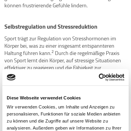
können frustrierende Gefühle lindern.
Selbstregulation und Stressreduktion
Sport trägt zur Regulation von Stresshormonen im
Körper bei, was zu einer insgesamt entspannteren
2
Haltung führen kann.
Durch die regelmäßige Praxis
von Sport lernt dein Körper, auf stressige Situationen
effektiver zu reagieren und die Fähigkeit zur
Selbstregulation wird gestärkt.
Insgesamt bietet Sport eine ganzheitliche
Diese Webseite verwendet Cookies
Herangehensweise an die Bewältigung von Frust,
Wir verwenden Cookies, um Inhalte und Anzeigen zu
indem er sowohl den Körper als auch den Geist
personalisieren, Funktionen für soziale Medien anbieten
intensive Workouts
anspricht. Egal, ob es sich um
oder
zu können und die Zugriffe auf unsere Website zu
entspannende Aktivitäten
handelt, regelmäßige
analysieren. Außerdem geben wir Informationen zu Ihrer