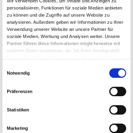
Wir verwenden Cookies, um Inhalte und Anzeigen zu
personalisieren, Funktionen für soziale Medien anbieten
7Mind
zu können und die Zugriffe auf unsere Website zu
analysieren. Außerdem geben wir Informationen zu Ihrer
7Mind bringt mit Meditation und Achtsamkeit
Verwendung unserer Website an unsere Partner für
mehr Gelassenheit in deinen Alltag. So stärkst du
soziale Medien, Werbung und Analysen weiter. Unsere
dein Wohlbefinden, deinen Umgang mit Stress und
Partner führen diese Informationen möglicherweise mit
deine psychische Gesundheit.
weiteren Daten zusammen, die Sie ihnen bereitgestellt
haben oder die sie im Rahmen Ihrer Nutzung der Dienste
gesammelt haben.
Einwilligungsauswahl
Notwendig
Ähnliche Beiträge
Präferenzen
Statistiken
Marketing