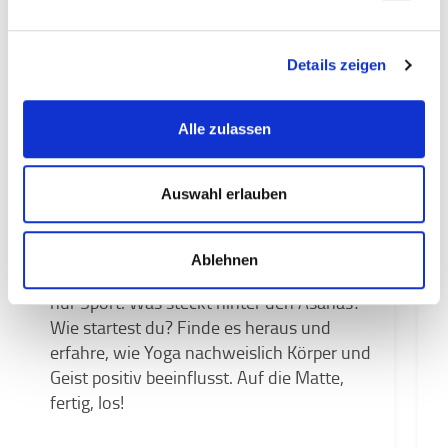
Details zeigen
Alle zulassen
YOGA
S
WISSEN & AWARENESS
O
Auswahl erlauben
Entspannen mit Yoga
P
Entdecke die entspannende Welt des
Ablehnen
E
Yoga: Eine uralte Praxis, die mehr ist als
S
nur Sport. Was steckt hinter den Asanas?
Wie startest du? Finde es heraus und
erfahre, wie Yoga nachweislich Körper und
Geist positiv beeinflusst. Auf die Matte,
fertig, los!