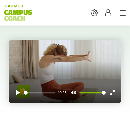
Settings
Profil
19:25
Play
Mute
Enter
fullscreen