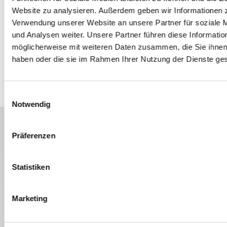
out: Deutschlands Studierende immer häufiger mental
Website zu analysieren. Außerdem geben wir Informationen z
www.rnd.de/politik/burnout-und-
erschöpft" unter:
Verwendung unserer Website an unsere Partner für soziale
depression-an-der-uni-studierende-leiden-
und Analysen weiter. Unsere Partner führen diese Informatio
haeufiger-unter-mentaler-erschoepfung-
möglicherweise mit weiteren Daten zusammen, die Sie ihnen 
3HIRD52SNJANXPQRP23WWPLCCM.html [Stand
haben oder die sie im Rahmen Ihrer Nutzung der Dienste g
22.09.2023]
Einwilligungsauswahl
Notwendig
Weitere spannende Themen
Präferenzen
Statistiken
Marketing
STUDIUM
MOTIVATION
SUPPORT
STUDIUM