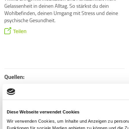
Gelassenheit in deinen Alltag. So stärkst du dein
Wohlbefinden, deinen Umgang mit Stress und deine
psychische Gesundheit.
Teilen
Quellen:
1
Vgl. Statista Research Depatment (2011): "Arbeitest
Du parallel zum Studium?" unter:
https://de.statista.com/statistik/daten/studie/20163
zum-parallelen-arbeiten-neben-dem-
Diese Webseite verwendet Cookies
studium/
[Stand 22.09.2023]
Wir verwenden Cookies, um Inhalte und Anzeigen zu persona
2
Vgl. Baumgart, Max (2023): "Depression, Stress, Burn-
Funktionen für soziale Medien anbieten zu können und die Zu