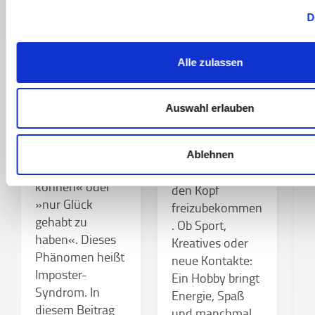
Imposter-
D
ZWISCHENMENSCHL
Syndrom im
ICHES
Studium
Hobbys im
D
Alle zulassen
Studium
–
Viele
n
Studierende
Hausarbeiten,
k
Auswahl erlauben
erleben trotz
Lernstress, volle
s
echter Erfolge
To-dos? Gerade
das Gefühl,
W
dann lohnt es
Ablehnen
»nichts zu
s
sich, mal kurz
können« oder
n
den Kopf
»nur Glück
C
freizubekommen
gehabt zu
h
. Ob Sport,
haben«. Dieses
f
Kreatives oder
Phänomen heißt
A
neue Kontakte:
Imposter-
d
Ein Hobby bringt
Syndrom. In
m
Energie, Spaß
diesem Beitrag
G
und manchmal