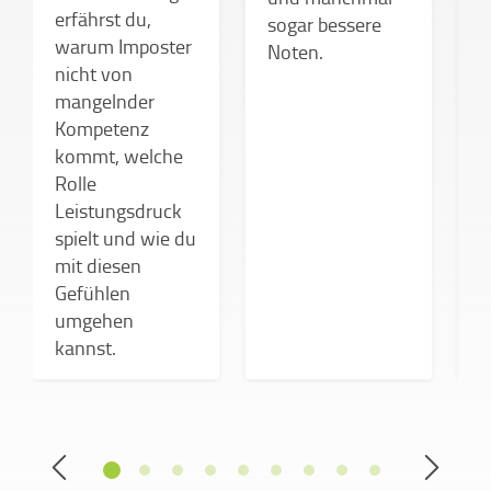
erfährst du,
h
sogar bessere
warum Imposter
w
Noten.
nicht von
D
mangelnder
Kompetenz
k
kommt, welche
d
Rolle
Leistungsdruck
spielt und wie du
mit diesen
Gefühlen
umgehen
kannst.