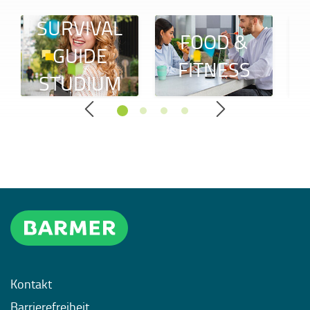
SURVIVAL
FOOD &
GUIDE
FITNESS
STUDIUM
Kontakt
Barrierefreiheit