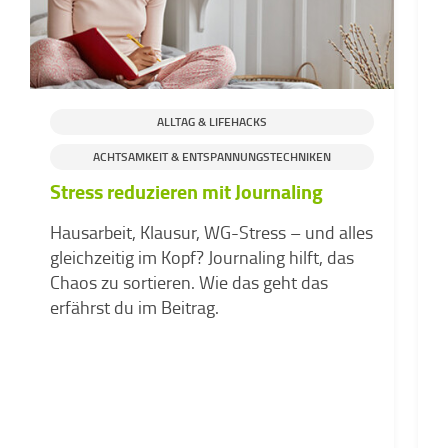
ALLTAG & LIFEHACKS
ACHTSAMKEIT & ENTSPANNUNGSTECHNIKEN
Stress reduzieren mit Journaling
M
Hausarbeit, Klausur, WG-Stress – und alles
gleichzeitig im Kopf? Journaling hilft, das
L
Chaos zu sortieren. Wie das geht das
e
erfährst du im Beitrag.
S
P
d