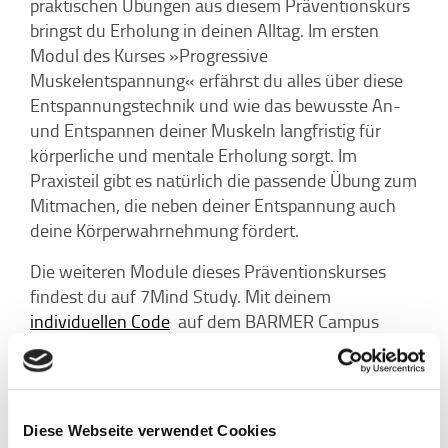
praktischen Übungen aus diesem Präventionskurs
bringst du Erholung in deinen Alltag. Im ersten
Modul des Kurses »Progressive
Muskelentspannung« erfährst du alles über diese
Entspannungstechnik und wie das bewusste An-
und Entspannen deiner Muskeln langfristig für
körperliche und mentale Erholung sorgt. Im
Praxisteil gibt es natürlich die passende Übung zum
Mitmachen, die neben deiner Entspannung auch
deine Körperwahrnehmung fördert.
Die weiteren Module dieses Präventionskurses
findest du auf 7Mind Study. Mit deinem
individuellen Code
auf dem BARMER Campus
Coach nutzt du das gesamte Angebot von 7Mind
Study kostenfrei.
Teilen
Diese Webseite verwendet Cookies