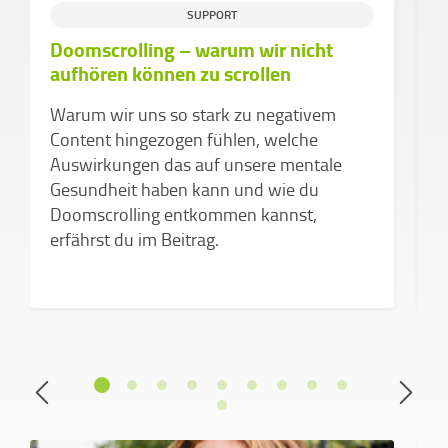
W
SUPPORT
Doomscrolling – warum wir nicht
M
aufhören können zu scrollen
d
W
Warum wir uns so stark zu negativem
a
Content hingezogen fühlen, welche
u
Auswirkungen das auf unsere mentale
A
Gesundheit haben kann und wie du
f
Doomscrolling entkommen kannst,
erfährst du im Beitrag.