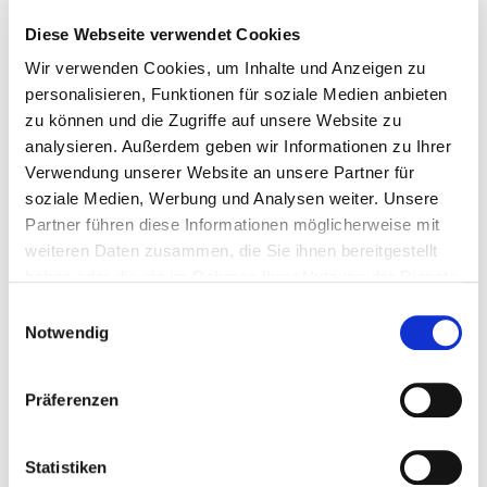
7Mind Study
Achtsamkeit unterstützen. Bei
Diese Webseite verwendet Cookies
findest du kostenfreie Angebote und
Meditationsübungen extra für Studierende. Die
Wir verwenden Cookies, um Inhalte und Anzeigen zu
personalisieren, Funktionen für soziale Medien anbieten
psychologischen Beratungsstellen deiner Uni, der
zu können und die Zugriffe auf unsere Website zu
Patientenservice
sowie deine Krankenkasse
analysieren. Außerdem geben wir Informationen zu Ihrer
können dich bei komplexeren Anliegen
Verwendung unserer Website an unsere Partner für
unterstützen.
soziale Medien, Werbung und Analysen weiter. Unsere
Partner führen diese Informationen möglicherweise mit
weiteren Daten zusammen, die Sie ihnen bereitgestellt
Tipps und Wissen rund
Hier findest du noch mehr
haben oder die sie im Rahmen Ihrer Nutzung der Dienste
ums Thema Wohlbefinden
.
gesammelt haben.
Einwilligungsauswahl
Notwendig
Präferenzen
Statistiken