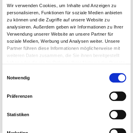
Wir verwenden Cookies, um Inhalte und Anzeigen zu
@sanaa.therapist
personalisieren, Funktionen für soziale Medien anbieten
zu können und die Zugriffe auf unsere Website zu
analysieren. Außerdem geben wir Informationen zu Ihrer
Sanaa Laabich
Verwendung unserer Website an unsere Partner für
soziale Medien, Werbung und Analysen weiter. Unsere
Dipl. Psych. Sanaa Laabich hat Psychologie in
Partner führen diese Informationen möglicherweise mit
Greifswald und an der UC Berkeley in den USA
weiteren Daten zusammen, die Sie ihnen bereitgestellt
studiert und ist als Psychologische
haben oder die sie im Rahmen Ihrer Nutzung der Dienste
Psychotherapeutin in einem Akutkrankenhaus im
gesammelt haben.
Bereich der Psychoonkologie tätig.
Einwilligungsauswahl
Notwendig
Präferenzen
Ähnliche Beiträge
Statistiken
Marketing