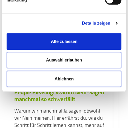
Details zeigen
Alle zulassen
Auswahl erlauben
ZWISCHENMENSCHLICHES
ALLTAG & LIFEHACKS
Ablehnen
S
SUPPORT
People Pleasing: Warum Nein-Sagen
H
manchmal so schwerfällt
g
C
Warum wir manchmal Ja sagen, obwohl
e
wir Nein meinen. Hier erfährst du, wie du
Schritt für Schritt lernen kannst, mehr auf