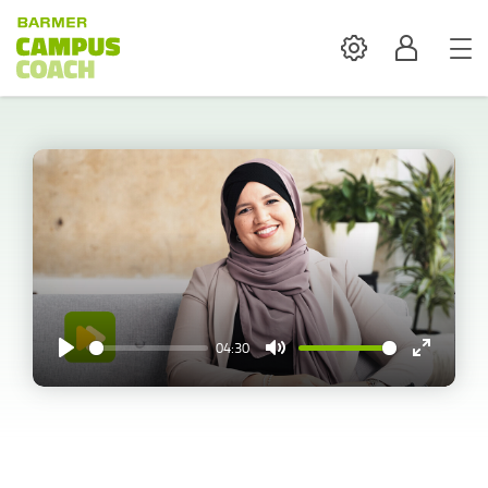
Settings
Profil
04:30
Play
Mute
Enter
fullscreen