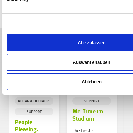
Weitere spannende Themen
Alle zulassen
Auswahl erlauben
Ablehnen
ZWISCHENMENSCHL
ZWISCHENMENSCHL
ICHES
ICHES
ALLTAG & LIFEHACKS
SUPPORT
I
Me-Time im
SUPPORT
Studium
People
Pleasing:
Die beste
V