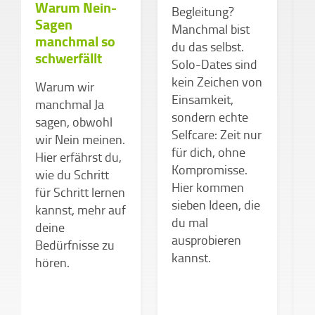
Warum Nein-
Begleitung?
S
Sagen
Manchmal bist
e
manchmal so
du das selbst.
e
schwerfällt
Solo-Dates sind
d
kein Zeichen von
»
Warum wir
Einsamkeit,
k
manchmal Ja
sondern echte
»
sagen, obwohl
Selfcare: Zeit nur
g
wir Nein meinen.
für dich, ohne
h
Hier erfährst du,
Kompromisse.
P
wie du Schritt
Hier kommen
I
für Schritt lernen
sieben Ideen, die
S
kannst, mehr auf
du mal
d
deine
ausprobieren
e
Bedürfnisse zu
kannst.
w
hören.
n
m
K