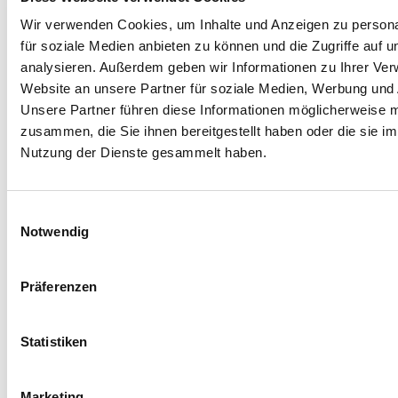
Wir verwenden Cookies, um Inhalte und Anzeigen zu persona
Teilen
für soziale Medien anbieten zu können und die Zugriffe auf 
analysieren. Außerdem geben wir Informationen zu Ihrer Ve
Website an unsere Partner für soziale Medien, Werbung und 
Unsere Partner führen diese Informationen möglicherweise m
zusammen, die Sie ihnen bereitgestellt haben oder die sie i
Nutzung der Dienste gesammelt haben.
Quellen:
1
J. Grützmacher, B. Gusy, T. Lesener, S. Sudheimer, J.
Einwilligungsauswahl
Willige (2017): „Gesundheit Studierender in
Notwendig
Deutschland 2017“ unter
www.dzhw.eu/pdf/21/gesundheit_studierender_in_d
Präferenzen
Stand (Zugegriffen am 17.04.2026)
2
Buchenau, P., Lehmann, S. (2021). Bitte um Hilfe und
Statistiken
nimm sie an. In: Der Anti-Stress-Trainer für
Studierende. Anti-Stress-Trainer. Springer Gabler,
doi.org/10.1007/978-3-658-32437-7_5
Wiesbaden.
Marketing