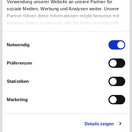
Verwendung unserer Website an unsere Partner für
soziale Medien, Werbung und Analysen weiter. Unsere
Partner führen diese Informationen möglicherweise mit
weiteren Daten zusammen, die Sie ihnen bereitgestellt
haben oder die sie im Rahmen Ihrer Nutzung der Dienste
gesammelt haben.
Einwilligungsauswahl
Notwendig
Präferenzen
@psychologin_nesibe
Statistiken
Nesibe Kahraman
Marketing
Nesibe Kahraman ist psychologische
Psychotherapeutin im Richtlinienverfahren
Verhaltenstherapie und Autorin psychologischer
Sachbücher. Sie setzt sich besonders für mentale
Details zeigen
Gesundheit, soziale Ungleichheiten und