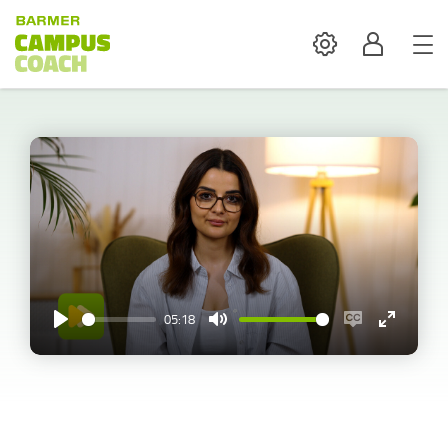
Settings
Profil
05:18
Play
Mute
Enable
Enter
captions
fullscreen