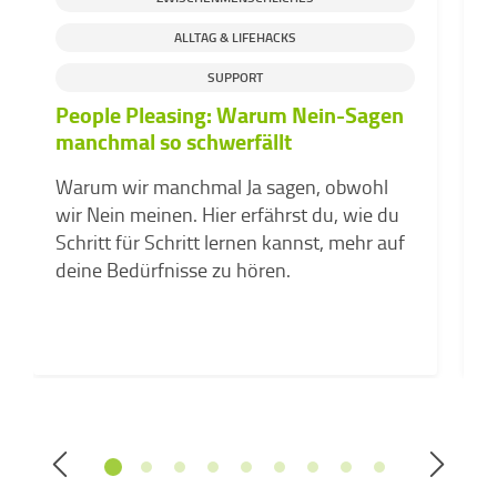
ALLTAG & LIFEHACKS
SUPPORT
People Pleasing: Warum Nein-Sagen
D
manchmal so schwerfällt
d
v
Warum wir manchmal Ja sagen, obwohl
Z
wir Nein meinen. Hier erfährst du, wie du
k
Schritt für Schritt lernen kannst, mehr auf
a
deine Bedürfnisse zu hören.