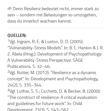
🌱 Denn Resilienz bedeutet nicht, immer stark zu
sein – sondern mit Belastungen so umzugehen,
dass du innerlich wachsen kannst.
QUELLEN:
1
Vgl. Ingram, R. E. & Luxton, D. D. (2005):
"Vulnerability-Stress Models". In: B. L. Hankin & J. R.
Z. Abela (Hrsg.): Development of Psychopathology:
A Vulnerability-Stress Perspective. SAGE
Publications, S. 32–46.
2
Vgl. Rutter, M. (2012): "Resilience as a dynamic
concept". In: Development and Psychopathology,
24(2), S. 335–344.
3
Vgl. Luthar, S. S.; Cicchetti, D. & Becker, B. (2000):
"The construct of resilience: A critical evaluation
and guidelines for future work". In: Child
Development, 71(3), S. 543–562.