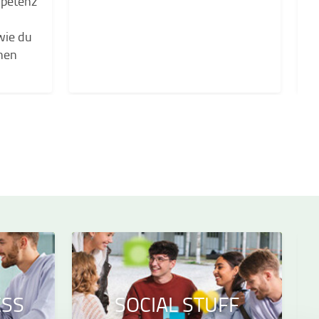
mpetenz
wie du
hen
ESS
SOCIAL STUFF