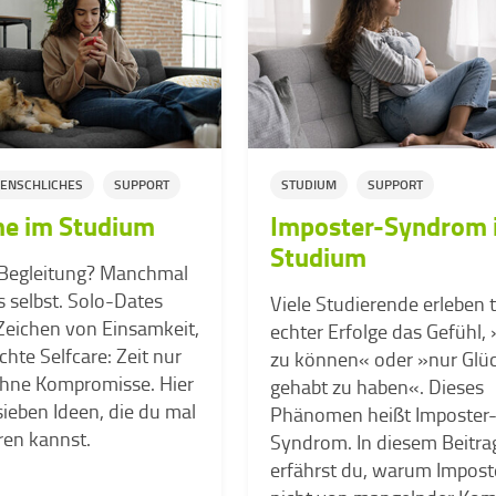
ENSCHLICHES
SUPPORT
STUDIUM
SUPPORT
e im Studium
Imposter-Syndrom 
Studium
 Begleitung? Manchmal
s selbst. Solo-Dates
Viele Studierende erleben t
 Zeichen von Einsamkeit,
echter Erfolge das Gefühl, 
hte Selfcare: Zeit nur
zu können« oder »nur Glü
 ohne Kompromisse. Hier
gehabt zu haben«. Dieses
eben Ideen, die du mal
Phänomen heißt Imposter
ren kannst.
Syndrom. In diesem Beitra
erfährst du, warum Impost