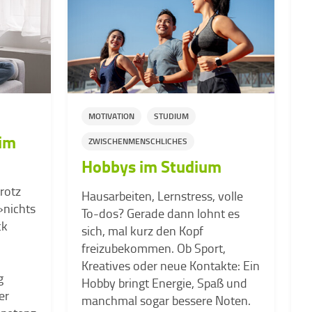
MOTIVATION
STUDIUM
im
ZWISCHENMENSCHLICHES
Hobbys im Studium
L
a
rotz
Hausarbeiten, Lernstress, volle
n
»nichts
To-dos? Gerade dann lohnt es
P
ck
sich, mal kurz den Kopf
S
freizubekommen. Ob Sport,
e
-
Kreatives oder neue Kontakte: Ein
i
g
Hobby bringt Energie, Spaß und
w
er
manchmal sogar bessere Noten.