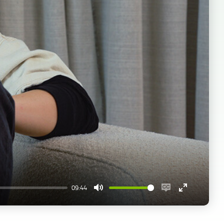
09:44
Mute
Enable
Enter
captions
fullscreen