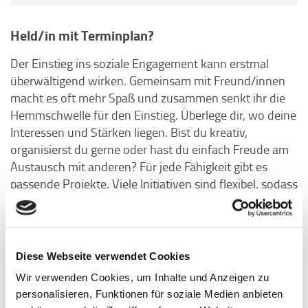
Held/in mit Terminplan?
Der Einstieg ins soziale Engagement kann erstmal
überwältigend wirken. Gemeinsam mit Freund/innen
macht es oft mehr Spaß und zusammen senkt ihr die
Hemmschwelle für den Einstieg. Überlege dir, wo deine
Interessen und Stärken liegen. Bist du kreativ,
organisierst du gerne oder hast du einfach Freude am
Austausch mit anderen? Für jede Fähigkeit gibt es
passende Projekte. Viele Initiativen sind flexibel, sodass
du erstmal reinschnuppern kannst, ohne gleich große
Verantwortung zu übernehmen. Auch der Zeitaufwand
ist anpassbar – schon ein paar Stunden im Monat
können viel bewirken. Wenn du noch nicht weißt, wo
Diese Webseite verwendet Cookies
du anfangen möchtest, schau doch mal auf
Wir verwenden Cookies, um Inhalte und Anzeigen zu
Ehrenamtsbörsen oder bei Uni-Projekten vorbei. Dort
personalisieren, Funktionen für soziale Medien anbieten
findest du sicher eine Möglichkeit, die zu dir passt!