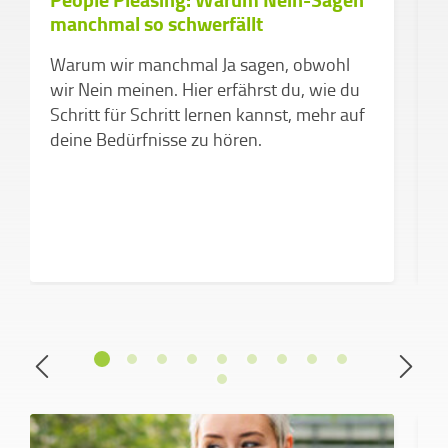
D
manchmal so schwerfällt
d
v
Warum wir manchmal Ja sagen, obwohl
Z
wir Nein meinen. Hier erfährst du, wie du
k
Schritt für Schritt lernen kannst, mehr auf
a
deine Bedürfnisse zu hören.