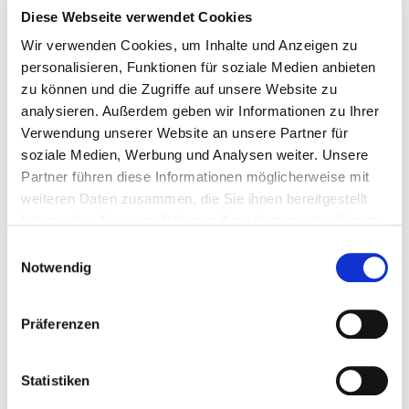
Diese Webseite verwendet Cookies
Tipps & Inspiration: So fängst du an, deine
Wir verwenden Cookies, um Inhalte und Anzeigen zu
Bedürfnisse zu erfüllen
personalisieren, Funktionen für soziale Medien anbieten
zu können und die Zugriffe auf unsere Website zu
1. Werde dir deiner Bedürfnisse bewusst
analysieren. Außerdem geben wir Informationen zu Ihrer
Viele Menschen spüren ihre Bedürfnisse erst, wenn sie
Verwendung unserer Website an unsere Partner für
2
Stopp-
schon überlastet oder frustriert sind.
Deshalb:
soziale Medien, Werbung und Analysen weiter. Unsere
Momente schaffen
. Frag dich regelmäßig:
Partner führen diese Informationen möglicherweise mit
weiteren Daten zusammen, die Sie ihnen bereitgestellt
Wie geht es mir gerade (körperlich, emotional,
haben oder die sie im Rahmen Ihrer Nutzung der Dienste
mental)?
gesammelt haben.
Einwilligungsauswahl
Was brauche ich wirklich? (Hilfreich kann sein,
Notwendig
deine Bedürfnisse in ein Journal zu schreiben oder
eine App für ein tägliches Check-In zu
Präferenzen
verwenden.)
2. Fang im Kleinen an
Statistiken
Du musst nicht gleich dein Leben umkrempeln.