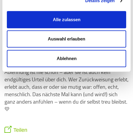
Ablehnung zu finden und mehr Selbstvertrauen zu
Details zeigen
4
gewinnen.
Das kann dazu beitragen, dass du in
Freundschaften oder beim Dating entspannter und
Alle zulassen
selbstbewusster wirst. Diese Challenge ist sicherlich
nichts für jeden, aber vielleicht hast du ja Lust, sie
trotzdem einmal auszuprobieren.
Auswahl erlauben
Fazit
Ablehnen
Ablehnung ist nie schön – aber sie ist auch kein
endgültiges Urteil über dich. Wer Zurückweisung erlebt,
erlebt auch, dass er oder sie mutig war: offen, echt,
menschlich. Das nächste Mal kann (und wird!) sich
ganz anders anfühlen – wenn du dir selbst treu bleibst.
💛
Teilen