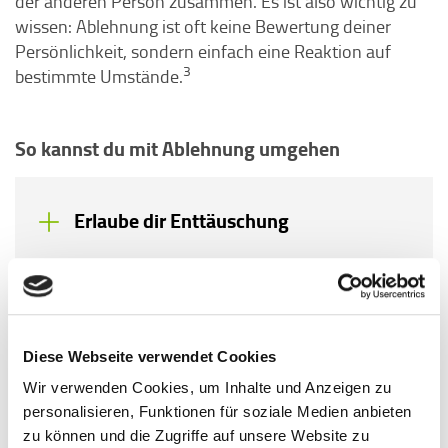
der anderen Person zusammen. Es ist also wichtig zu
wissen: Ablehnung ist oft keine Bewertung deiner
Persönlichkeit, sondern einfach eine Reaktion auf
3
bestimmte Umstände.
So kannst du mit Ablehnung umgehen
Erlaube dir Enttäuschung
Nimm es nicht (immer) persönlich
Diese Webseite verwendet Cookies
Wir verwenden Cookies, um Inhalte und Anzeigen zu
Frage dich: Was tut mir jetzt gut?
personalisieren, Funktionen für soziale Medien anbieten
zu können und die Zugriffe auf unsere Website zu